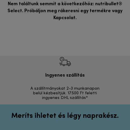
Nem találtunk semmit a következőhöz: nutribullet®
Select. Próbáljon meg rákeresni egy termékre vagy
Kapcsolat
.
Ingyenes szállítás
Vi
A szállítmányokat 2-3 munkanapon
Visszak
belül kézbesítjük. 17.500 Ft feletti
ingyenes DHL szállítás*
Meríts ihletet és légy naprakész.