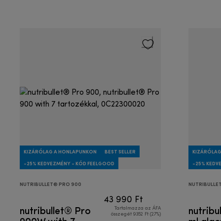
KIZÁRÓLAG A HONLAPUNKON
BEST SELLER
KIZÁRÓLAG
-25% KEDVEZMÉNY - KÓD FEELGOOD
-25% KEDV
NUTRIBULLET® PRO 900
NUTRIBULLE
43 990 Ft
nutribullet® Pro
nutribu
Tartalmazza az ÁFA
összegét 9352 Ft (27%)