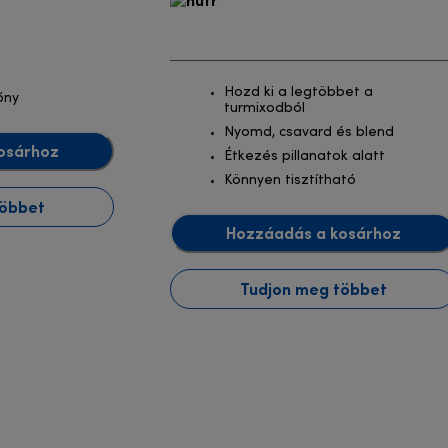
Hozd ki a legtöbbet a
őny
turmixodból
Nyomd, csavard és blend
osárhoz
Étkezés pillanatok alatt
Könnyen tisztítható
többet
Hozzáadás a kosárhoz
Tudjon meg többet