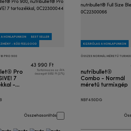
 A HONLAPUNKON
BEST SELLER
EZMÉNY - KÓD FEELGOOD
KIZÁRÓLAG A HONLAPUNKON
T® PRO 900
ÖSSZES NORMÁL MÉRETŰ TURMI
43 990 Ft
llet® Pro
nutribullet®
Tartalmazza az ÁFA
összegét 9352 Ft (27%)
IVE! 7
Combo - Normál
kkal -
méretű turmixgép
mélyes
gép
B
NBF450DG
Összehasonlítás
Öss