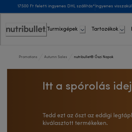
Skip
17.500 Ft feletti ingyenes DHL szállítás*
Ingyenes visszakü
to
Content
Turmixgépek
Tartozékok
Accessibility
Statement
Promotions
Autumn Sales
nutribullet® Őszi Napok
Itt a spórolás idej
Tedd ezt az őszt az eddigi legtáp
kiválasztott termékeken.