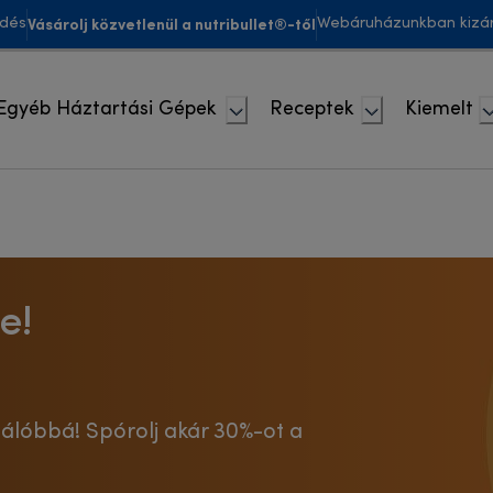
Vásárolj közvetlenül a nutribullet®-től
ldés
Webáruházunkban kizár
Egyéb Háztartási Gépek
Receptek
Kiemelt
e!
lálóbbá! Spórolj akár 30%-ot a