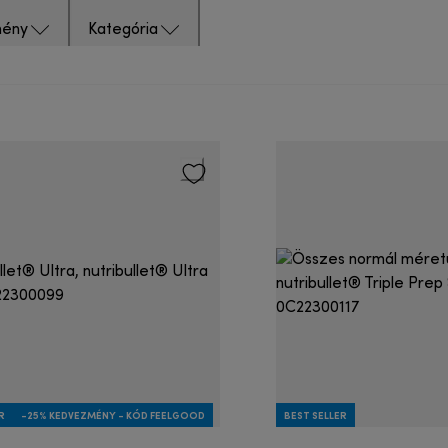
ény
Kategória
R
-25% KEDVEZMÉNY - KÓD FEELGOOD
BEST SELLER