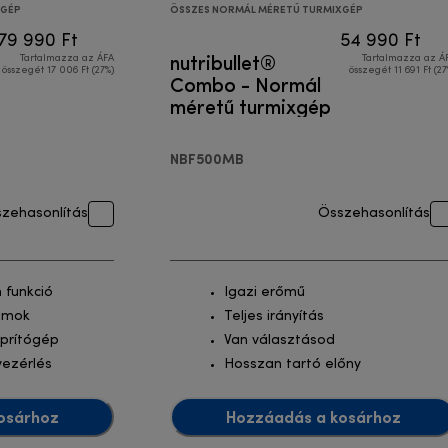
XGÉP
ÖSSZES NORMÁL MÉRETŰ TURMIXGÉP
79 990 Ft
54 990 Ft
nutribullet®
Tartalmazza az ÁFA
Tartalmazza az Á
összegét 17 006 Ft (27%)
összegét 11 691 Ft (27
Combo - Normál
méretű turmixgép
NBF500MB
zehasonlítás
Összehasonlítás
 funkció
Igazi erőmű
ramok
Teljes irányítás
aprítógép
Van választásod
vezérlés
Hosszan tartó előny
osárhoz
Hozzáadás a kosárhoz