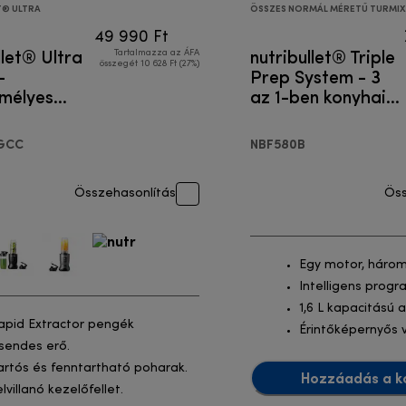
T® ULTRA
ÖSSZES NORMÁL MÉRETŰ TURMI
49 990 Ft
llet® Ultra
nutribullet® Triple
Tartalmazza az ÁFA
összegét 10 628 Ft (27%)
-
Prep System - 3
mélyes
az 1-ben konyhai
gép
robotgép
GCC
NBF580B
Összehasonlítás
Öss
Egy motor, három
Intelligens prog
1,6 L kapacitású 
apid Extractor pengék
Érintőképernyős 
sendes erő.
artós és fenntartható poharak.
Hozzáadás a k
elvillanó kezelőfellet.