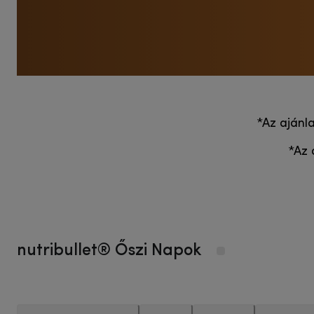
*Az ajánla
*Az 
nutribullet® Őszi Napok