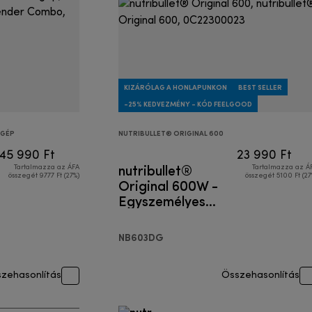
KIZÁRÓLAG A HONLAPUNKON
BEST SELLER
-25% KEDVEZMÉNY - KÓD FEELGOOD
XGÉP
NUTRIBULLET® ORIGINAL 600
45 990 Ft
23 990 Ft
nutribullet®
Tartalmazza az ÁFA
Tartalmazza az Á
összegét 9777 Ft (27%)
összegét 5100 Ft (27
Original 600W -
Egyszemélyes
turmixgép
NB603DG
zehasonlítás
Összehasonlítás