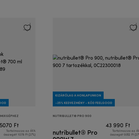
KIZÁRÓLAG A HONLAPUNKON
GOOD
-25% KEDVEZMÉNY - KÓD FEELGOOD
RMIXGÉPHEZ
NUTRIBULLET® PRO 900
5070 Ft
43 990 Ft
nutribullet® Pro
Tartalmazza az ÁFA
Tartalmazza az Á
összegét 1078 Ft (27%)
összegét 9352 Ft (27