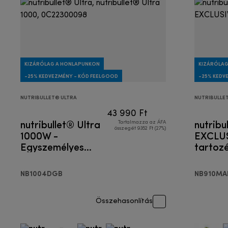
KIZÁRÓLAG A HONLAPUNKON
KIZÁRÓLAG
-25% KEDVEZMÉNY - KÓD FEELGOOD
-25% KEDV
NUTRIBULLET® ULTRA
NUTRIBULLE
43 990 Ft
nutribullet® Ultra
nutribu
Tartalmazza az ÁFA
összegét 9352 Ft (27%)
1000W -
EXCLUS
Egyszemélyes
tartozé
turmixgép
Egysze
turmix
NB1004DGB
NB910MA
Összehasonlítás