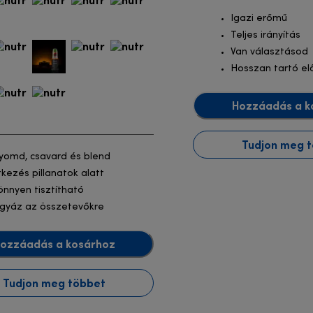
Igazi erőmű
Teljes irányítás
Van választásod
Hosszan tartó el
Hozzáadás a k
Tudjon meg 
yomd, csavard és blend
tkezés pillanatok alatt
önnyen tisztítható
igyáz az összetevőkre
ozzáadás a kosárhoz
Tudjon meg többet