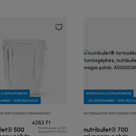
 A HONLAPUNKON
KIZÁRÓLAG A HONLAPUNKON
EZMÉNY - KÓD FEELGOOD
-25% KEDVEZMÉNY - KÓD FEEL
T® TARTOZÉKOK TURMIXGÉPHEZ
NUTRIBULLET® TARTOZÉKOK TU
4283 Ft
llet® 500
nutribullet® 700
Tartalmazza az ÁFA
összegét 911 Ft (27%)