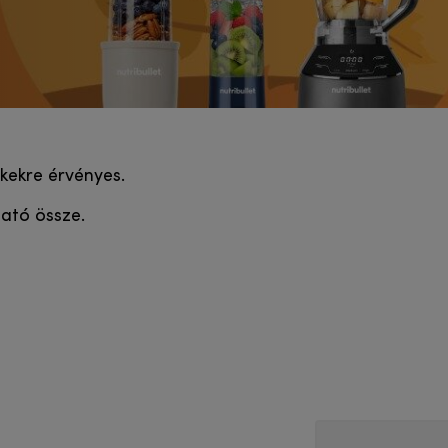
mékekre érvényes.
ató össze.