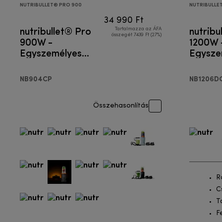
NUTRIBULLET® PRO 900
NUTRIBULLE
34 990 Ft
nutribullet® Pro
nutribu
Tartalmazza az ÁFA
összegét 7439 Ft (27%)
900W -
1200W 
Egyszemélyes
Egysze
turmixgép
turmix
NB904CP
NB1206D
Összehasonlítás
R
C
T
F