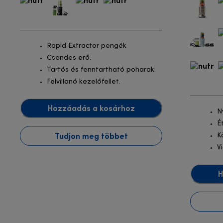
Rapid Extractor pengék
Csendes erő.
Tartós és fenntartható poharak.
Felvillanó kezelőfellet.
Hozzáadás a kosárhoz
N
É
Tudjon meg többet
K
V
H