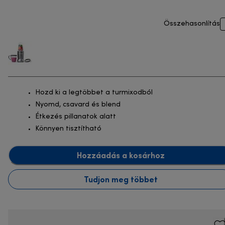
Összehasonlítás
Hozd ki a legtöbbet a turmixodból
Nyomd, csavard és blend
Étkezés pillanatok alatt
Könnyen tisztítható
Hozzáadás a kosárhoz
Tudjon meg többet