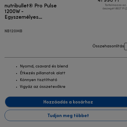
41 990 Ft
nutribullet® Pro Pulse
Tartalmazza az
1200W -
összegét 8927 Ft (
Egyszemélyes
turmixgép
NB120MB
Összehasonlítás
Nyomd, csavard és blend
Étkezés pillanatok alatt
Könnyen tisztítható
Vigyáz az összetevőkre
Hozzáadás a kosárhoz
Tudjon meg többet