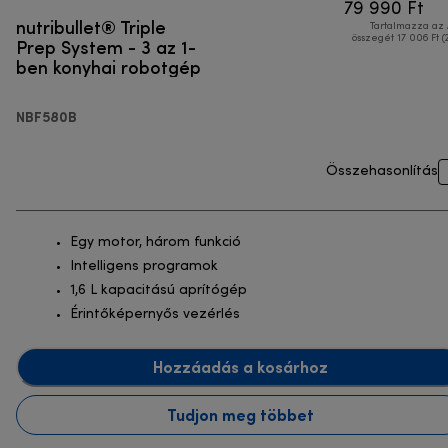
79 990 Ft
nutribullet® Triple
Tartalmazza az
Prep System - 3 az 1-
összegét 17 006 Ft (
ben konyhai robotgép
NBF580B
Összehasonlítás
Egy motor, három funkció
Intelligens programok
1,6 L kapacitású aprítógép
Érintőképernyős vezérlés
Hozzáadás a kosárhoz
Tudjon meg többet