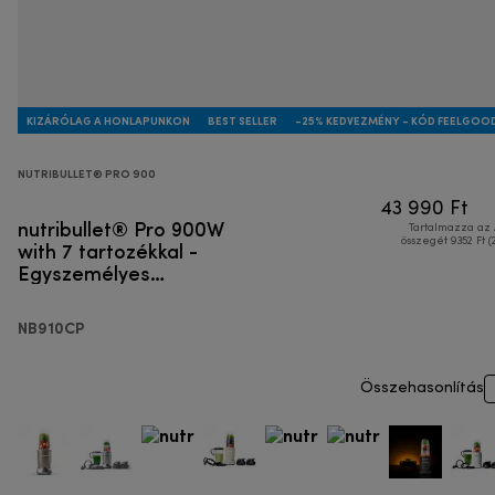
KIZÁRÓLAG A HONLAPUNKON
BEST SELLER
-25% KEDVEZMÉNY - KÓD FEELGOO
NUTRIBULLET® PRO 900
43 990 Ft
nutribullet® Pro 900W
Tartalmazza az
with 7 tartozékkal -
összegét 9352 Ft (
Egyszemélyes
turmixgép
NB910CP
Összehasonlítás