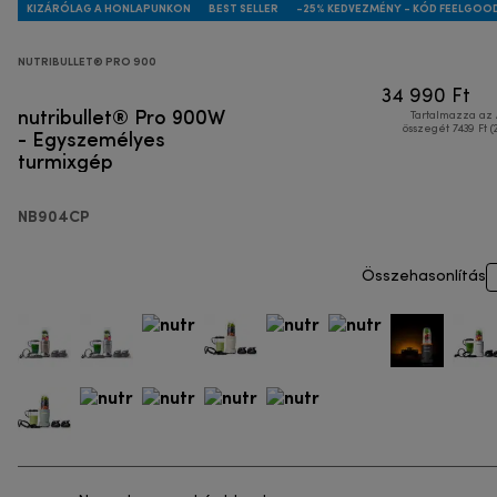
KIZÁRÓLAG A HONLAPUNKON
BEST SELLER
-25% KEDVEZMÉNY - KÓD FEELGOO
NUTRIBULLET® PRO 900
34 990 Ft
nutribullet® Pro 900W
Tartalmazza az
- Egyszemélyes
összegét 7439 Ft (
turmixgép
NB904CP
Összehasonlítás