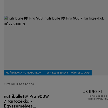
KIZÁRÓLAG A HONLAPUNKON
-25% KEDVEZMÉNY - KÓD FEELGOOD
NUTRIBULLET® PRO 900
43 990 Ft
nutribullet® Pro 900W
Tartalmazza az
7 tartozékkal-
összegét 9352 Ft (
Egyszemélyes