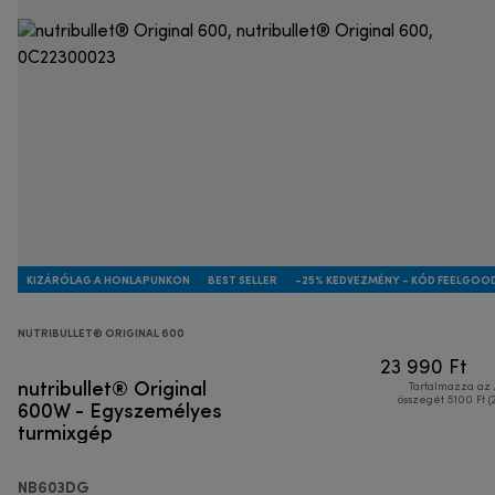
KIZÁRÓLAG A HONLAPUNKON
BEST SELLER
-25% KEDVEZMÉNY - KÓD FEELGOO
NUTRIBULLET® ORIGINAL 600
23 990 Ft
nutribullet® Original
Tartalmazza az
600W - Egyszemélyes
összegét 5100 Ft (
turmixgép
NB603DG