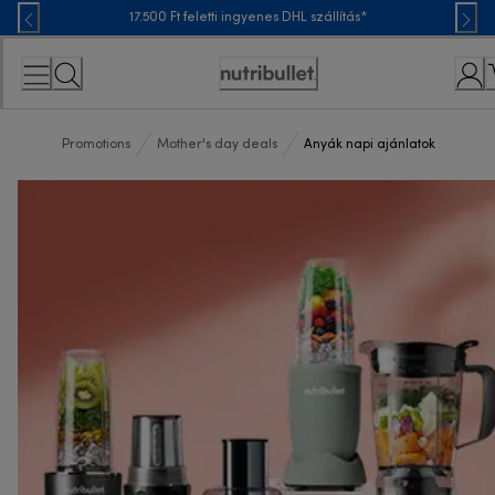
Skip
17.500 Ft feletti ingyenes DHL szállítás*
to
Content
Accessibility
Statement
Promotions
Mother's day deals
Anyák napi ajánlatok