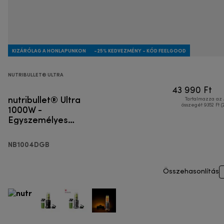
KIZÁRÓLAG A HONLAPUNKON
-25% KEDVEZMÉNY - KÓD FEELGOOD
NUTRIBULLET® ULTRA
43 990 Ft
nutribullet® Ultra
Tartalmazza az
1000W -
összegét 9352 Ft (
Egyszemélyes
turmixgép
NB1004DGB
Összehasonlítás