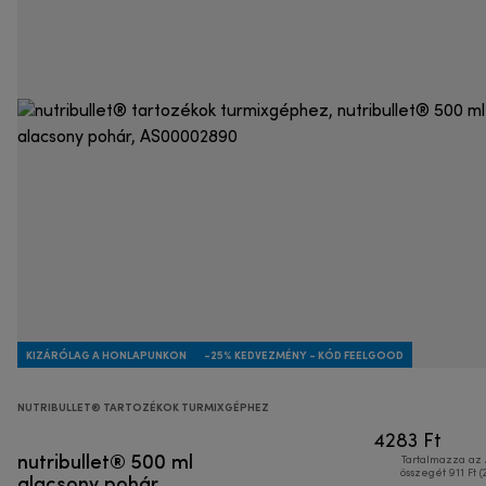
KIZÁRÓLAG A HONLAPUNKON
-25% KEDVEZMÉNY - KÓD FEELGOOD
NUTRIBULLET® TARTOZÉKOK TURMIXGÉPHEZ
4283 Ft
nutribullet® 500 ml
Tartalmazza az
alacsony pohár
összegét 911 Ft (