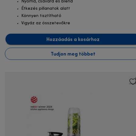
Nyomd, csavard és blend
Étkezés pillanatok alatt
Könnyen tisztítható
Vigyáz az összetevőkre
Hozzáadás a kosárhoz
Tudjon meg többet