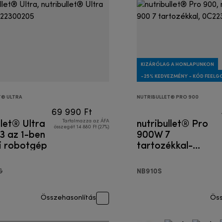
KIZÁRÓLAG A HONLAPUNKON
-25% KEDVEZMÉNY - KÓD FEEL
T® ULTRA
NUTRIBULLET® PRO 900
69 990 Ft
llet® Ultra
nutribullet® Pro
Tartalmazza az ÁFA
összegét 14 880 Ft (27%)
 3 az 1-ben
900W 7
i robotgép
tartozékkal-
Egyszemélyes
turmixgép
G
NB910S
Összehasonlítás
Öss