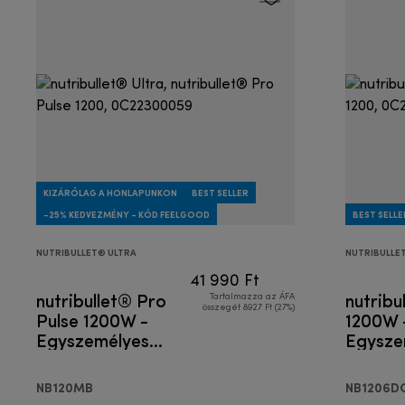
KIZÁRÓLAG A HONLAPUNKON
BEST SELLER
-25% KEDVEZMÉNY - KÓD FEELGOOD
BEST SELLE
NUTRIBULLET® ULTRA
NUTRIBULLE
41 990 Ft
nutribullet® Pro
nutribu
Tartalmazza az ÁFA
összegét 8927 Ft (27%)
Pulse 1200W -
1200W 
Egyszemélyes
Egysze
turmixgép
turmix
NB120MB
NB1206D