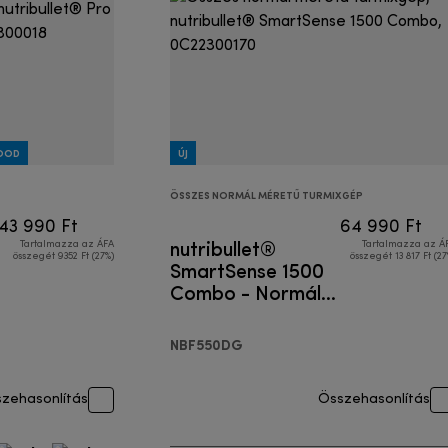
GOOD
ÚJ
ÖSSZES NORMÁL MÉRETŰ TURMIXGÉP
43 990 Ft
64 990 Ft
nutribullet®
Tartalmazza az ÁFA
Tartalmazza az Á
összegét 9352 Ft (27%)
összegét 13 817 Ft (27
SmartSense 1500
Combo - Normál
méretű turmixgép
NBF550DG
zehasonlítás
Összehasonlítás