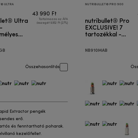
T® ULTRA
NUTRIBULLET® PRO 900
43 990 Ft
llet® Ultra
nutribullet® Pro
Tartalmazza az ÁFA
összegét 9352 Ft (27%)
-
EXCLUSIVE! 7
mélyes
tartozékkal -
gép
Egyszemélyes
turmixgép
GB
NB910MAB
Összehasonlítás
Öss
apid Extractor pengék
sendes erő.
artós és fenntartható poharak.
elvillanó kezelőfellet.