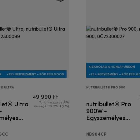
KIZÁRÓLAG A HONLAPUNKON
R
-25% KEDVEZMÉNY - KÓD FEELGOOD
-25% KEDVEZMÉNY - KÓD FEEL
T® ULTRA
NUTRIBULLET® PRO 900
49 990 Ft
llet® Ultra
nutribullet® Pro
Tartalmazza az ÁFA
összegét 10 628 Ft (27%)
-
900W -
mélyes
Egyszemélyes
gép
turmixgép
GCC
NB904CP