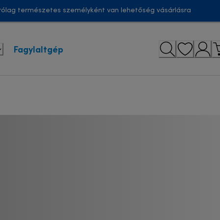
ólag természetes személyként van lehetőség vásárlásra
Fagylaltgép