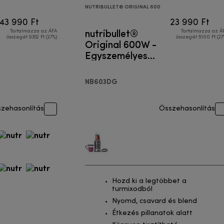
NUTRIBULLET® ORIGINAL 600
43 990 Ft
23 990 Ft
nutribullet®
Tartalmazza az ÁFA
Tartalmazza az Á
összegét 9352 Ft (27%)
összegét 5100 Ft (27
Original 600W -
Egyszemélyes
turmixgép
NB603DG
zehasonlítás
Összehasonlítás
Hozd ki a legtöbbet a
turmixodból
Nyomd, csavard és blend
Étkezés pillanatok alatt