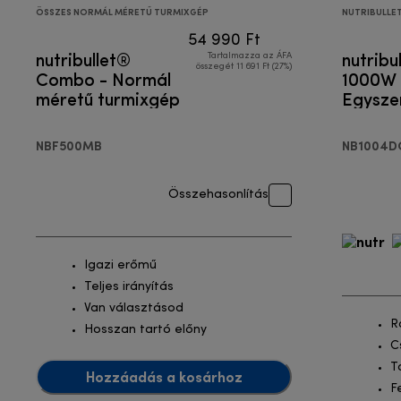
ÖSSZES NORMÁL MÉRETŰ TURMIXGÉP
NUTRIBULLE
54 990 Ft
nutribullet®
nutribu
Tartalmazza az ÁFA
összegét 11 691 Ft (27%)
Combo - Normál
1000W 
méretű turmixgép
Egysze
turmix
NBF500MB
NB1004D
Összehasonlítás
Igazi erőmű
Teljes irányítás
Van választásod
R
Hosszan tartó előny
C
T
Hozzáadás a kosárhoz
F