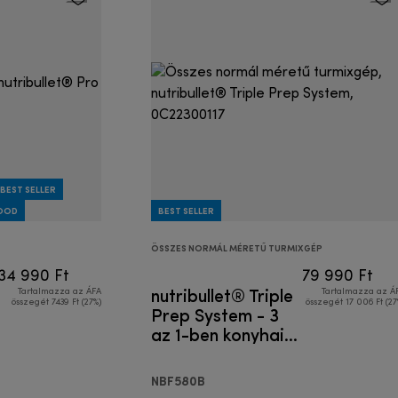
BEST SELLER
GOOD
BEST SELLER
ÖSSZES NORMÁL MÉRETŰ TURMIXGÉP
34 990 Ft
79 990 Ft
nutribullet® Triple
Tartalmazza az ÁFA
Tartalmazza az Á
összegét 7439 Ft (27%)
összegét 17 006 Ft (27
Prep System - 3
az 1-ben konyhai
robotgép
NBF580B