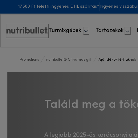
Skip
17.500 Ft feletti ingyenes DHL szállítás*
Ingyenes visszakü
to
Content
Turmixgépek
Tartozékok
Accessibility
Statement
Promotions
nutribullet® Christmas gift
Ajándékok férfiaknak
Találd meg a tök
A legjobb 2025-ös karácsonyi ajá