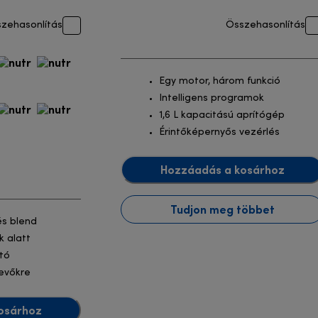
zehasonlítás
Összehasonlítás
Egy motor, három funkció
Intelligens programok
1,6 L kapacitású aprítógép
Érintőképernyős vezérlés
Hozzáadás a kosárhoz
Tudjon meg többet
és blend
k alatt
ató
evőkre
osárhoz