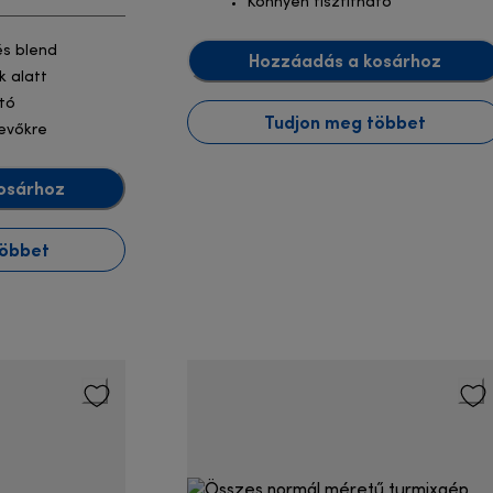
Könnyen tisztítható
és blend
Hozzáadás a kosárhoz
k alatt
ató
Tudjon meg többet
evőkre
osárhoz
többet