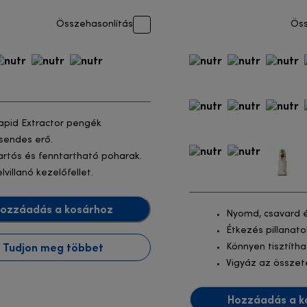
Összehasonlítás
Öss
apid Extractor pengék
sendes erő.
artós és fenntartható poharak.
elvillanó kezelőfellet.
ozzáadás a kosárhoz
Nyomd, csavard 
Étkezés pillanato
Tudjon meg többet
Könnyen tisztíth
Vigyáz az összet
Hozzáadás a k