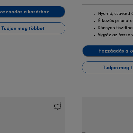
ozzáadás a kosárhoz
Nyomd, csavard 
Étkezés pillanato
Tudjon meg többet
Könnyen tisztíth
Vigyáz az összet
Hozzáadás a k
Tudjon meg 