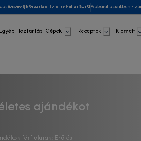
Vásárolj közvetlenül a nutribullet®-től
ldés
Webáruházunkban kizár
Egyéb Háztartási Gépek
Receptek
Kiemelt
életes ajándékot
ndékok férfiaknak: Erő és