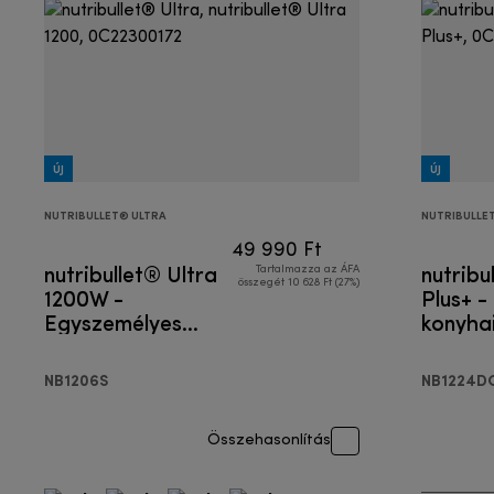
ÚJ
ÚJ
NUTRIBULLET® ULTRA
NUTRIBULLE
49 990 Ft
nutribullet® Ultra
nutribu
Tartalmazza az ÁFA
összegét 10 628 Ft (27%)
1200W -
Plus+ -
Egyszemélyes
konyha
turmixgép
NB1206S
NB1224D
Összehasonlítás