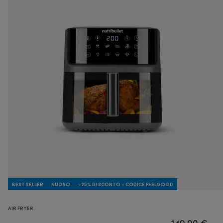
BEST SELLER
NUOVO
-25% DI SCONTO - CODICE FEELGOOD
AIR FRYER