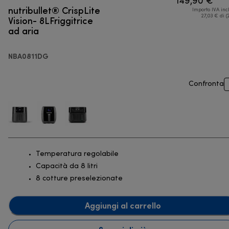
149,90 €
nutribullet® CrispLite
Importo IVA inc
Vision- 8LFriggitrice
27,03 € di (
ad aria
NBA0811DG
Confronta
Temperatura regolabile
Capacità da 8 litri
8 cotture preselezionate
Aggiungi al carrello