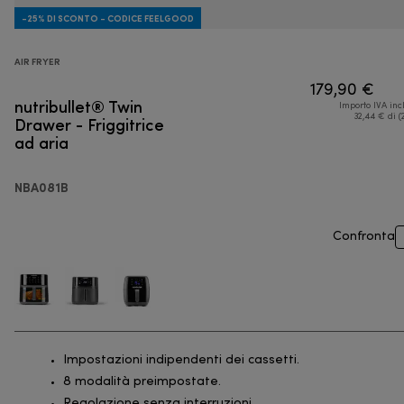
-25% DI SCONTO - CODICE FEELGOOD
AIR FRYER
179,90 €
nutribullet® Twin
Importo IVA inc
Drawer - Friggitrice
32,44 € di (
ad aria
NBA081B
Confronta
Impostazioni indipendenti dei cassetti.
8 modalità preimpostate.
Regolazione senza interruzioni