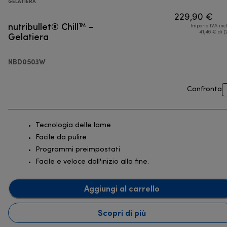
GELATIERA
229,90 €
nutribullet® Chill™ –
Importo IVA inc
Gelatiera
41,46 € di (
NBD0503W
Confronta
Tecnologia delle lame
Facile da pulire
Programmi preimpostati
Facile e veloce dall'inizio alla fine.
Aggiungi al carrello
Scopri di più