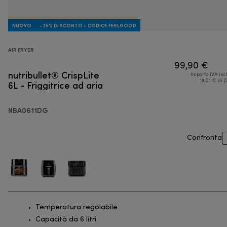
NUOVO
-25% DI SCONTO - CODICE FEELGOOD
AIR FRYER
99,90 €
nutribullet® CrispLite
Importo IVA inc
6L - Friggitrice ad aria
18,01 € di (
NBA0611DG
Confronta
Temperatura regolabile
Capacità da 6 litri