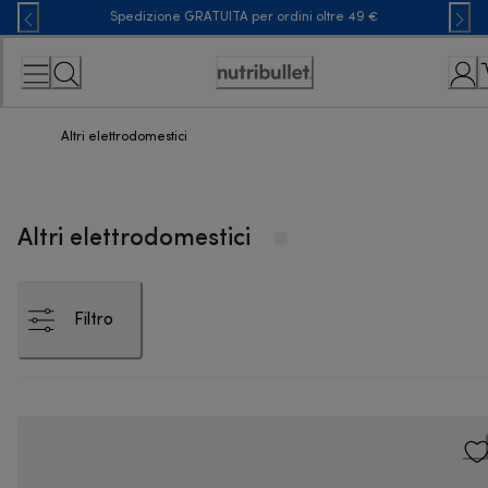
Skip
Spedizione GRATUITA per ordini oltre 49 €
to
Content
Accessibility
Statement
Altri elettrodomestici
Altri elettrodomestici
Filtro