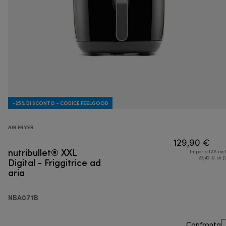
-25% DI SCONTO - CODICE FEELGOOD
AIR FRYER
129,90 €
nutribullet® XXL
Importo IVA inc
Digital - Friggitrice ad
23,42 € di (
aria
NBA071B
Confronta