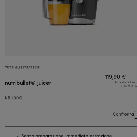
TUTTI GLI ESTRATTORI
119,90 €
nutribullet® Juicer
Importo IVA inc
21,62 € di (
NBJ100G
Confronta
Senza preparazione, immediata estrazione