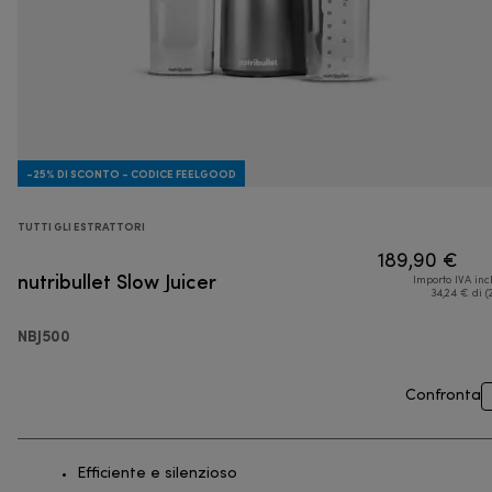
-25% DI SCONTO - CODICE FEELGOOD
TUTTI GLI ESTRATTORI
189,90 €
nutribullet Slow Juicer
Importo IVA inc
34,24 € di (
NBJ500
Confronta
Efficiente e silenzioso