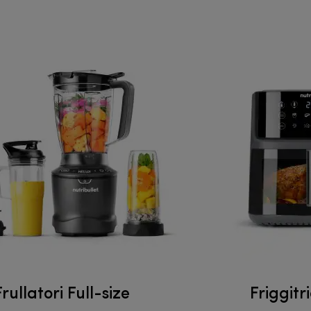
Frullatori Full-size
Friggitr