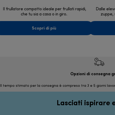
Il frullatore compatto ideale per frullati rapidi,
Dalle elev
che tu sia a casa o in giro.
zuppe, s
Scopri di più
Opzioni di consegna g
Il tempo stimato per la consegna è compreso tra 3 e 5 giorni lavor
Lasciati ispirare