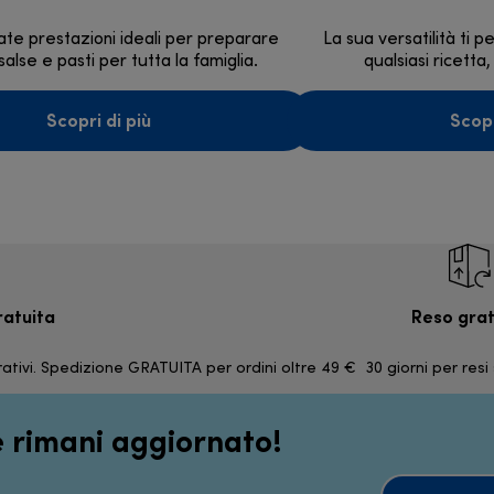
ate prestazioni ideali per preparare
La sua versatilità ti 
alse e pasti per tutta la famiglia.
qualsiasi ricetta,
Scopri di più
Scopr
ratuita
Reso grat
ativi. Spedizione GRATUITA per ordini oltre 49 €
30 giorni per resi
 e rimani aggiornato!