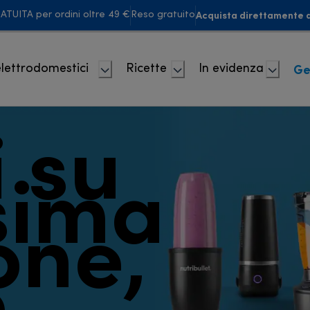
Acquista direttamente d
TUITA per ordini oltre 49 €
Reso gratuito
Ge
 elettrodomestici
Ricette
In evidenza
i su
sima
one,
o