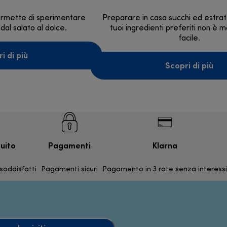
permette di sperimentare
Preparare in casa succhi ed estratt
 dal salato al dolce.
tuoi ingredienti preferiti non è m
facile.
i di più
Scopri di più
uito
Pagamenti
Klarna
 soddisfatti
Pagamenti sicuri
Pagamento in 3 rate senza interessi