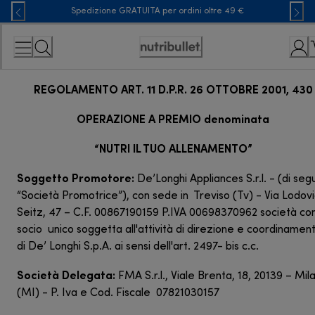
Skip
Spedizione GRATUITA per ordini oltre 49 €
to
Content
Accessibility
Statement
REGOLAMENTO ART. 11 D.P.R. 26 OTTOBRE 2001, 43
OPERAZIONE A PREMIO denominata
“NUTRI IL TUO ALLENAMENTO”
Soggetto Promotore:
De’Longhi Appliances S.r.l. - (di seg
“Società Promotrice”), con sede in Treviso (Tv) - Via Lodov
Seitz, 47 – C.F. 00867190159 P.IVA 00698370962 società co
socio unico soggetta all'attività di direzione e coordinamen
di De’ Longhi S.p.A. ai sensi dell'art. 2497- bis c.c.
Società Delegata:
FMA S.r.l., Viale Brenta, 18, 20139 – Mil
(MI) - P. Iva e Cod. Fiscale 07821030157