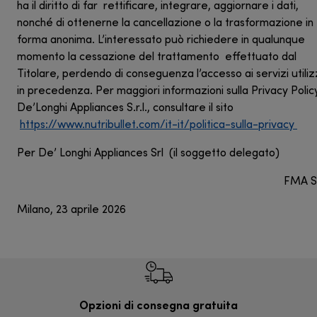
ha il diritto di far rettificare, integrare, aggiornare i dati,
nonché di ottenerne la cancellazione o la trasformazione in
forma anonima. L’interessato può richiedere in qualunque
momento la cessazione del trattamento effettuato dal
Titolare, perdendo di conseguenza l’accesso ai servizi utiliz
in precedenza. Per maggiori informazioni sulla Privacy Policy
De’Longhi Appliances S.r.l., consultare il sito
https://www.nutribullet.com/it-it/politica-sulla-privacy
Per De’ Longhi Appliances Srl (il soggetto delegato)
FMA S.
Milano, 23 aprile 2026
Opzioni di consegna gratuita
Re