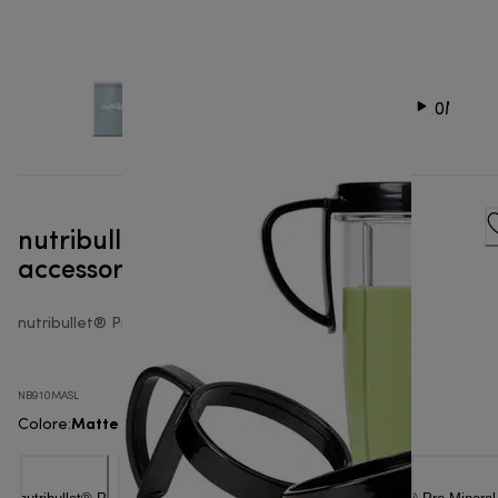
nutribullet® Pro Mineral con 7
accessori - Frullatore personale
nutribullet® Pro 900
NB910MASL
Matte Slate
Colore
: