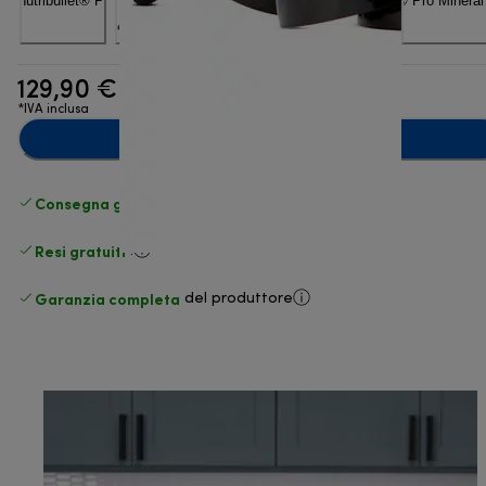
129,90 €
*IVA inclusa
Aggiungi al carrello
Consegna gratuita standard
superiore a 49 €
Resi gratuiti
.
Garanzia completa
del produttore