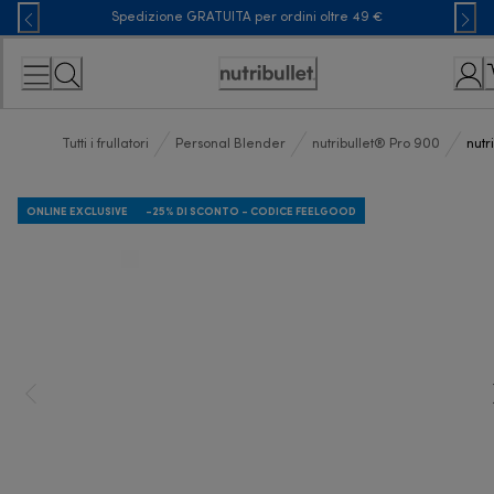
Skip
Spedizione GRATUITA per ordini oltre 49 €
to
Content
Accessibility
Statement
Tutti i frullatori
Personal Blender
nutribullet® Pro 900
nutr
ONLINE EXCLUSIVE
-25% DI SCONTO - CODICE FEELGOOD