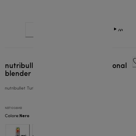
nutribullet® Turbo 1000W - Personal
blender
nutribullet Turbo™
NBT1008MB
Nero
Colore
: