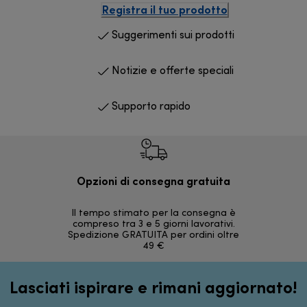
Registra il tuo prodotto
Suggerimenti sui prodotti
Notizie e offerte speciali
Supporto rapido
Opzioni di consegna gratuita
Re
Il tempo stimato per la consegna è
30 giorni
compreso tra 3 e 5 giorni lavorativi.
Spedizione GRATUITA per ordini oltre
49 €
Lasciati ispirare e rimani aggiornato!