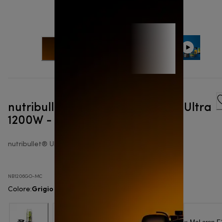
nutribullet® x McLaren F1 Team Ultra
1200W - Frullatore personale
nutribullet® Ultra
NB1206GO-MC
Grigio scuro
Colore
: