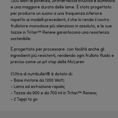
1200 watt di potenza, un'interfaccia intuitiva e illuminata
e una maggiore durata delle lame. È stato progettato
per produrre un suono a una frequenza inferiore
rispetto ai modelli precedenti, il che lo rende il nostro
frullatore monodose più silenzioso in assoluto, e le sue
tazze in Tritan™ Renew garantiscono una resistenza
sostenibile.
È progettato per processare con facilità anche gli
ingredienti più resistenti, rendendo ogni frullato fluido e
preciso come un pit stop della McLaren
L'Ultra di nutribullet® è dotato di:
- Base motore da 1200 Watt;
- Lama ad estrazione rapida;
- Tazze da 900 e da 700 ml in Tritan™ Renew;
- 2 Tappi to go