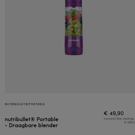
NUTRIBULLET® PORTABLE
€ 49,90
nutribullet® Portable
Inclusief btw-bedrag
- Draagbare blender
€ 8,66 (