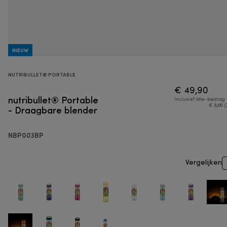
NIEUW
NUTRIBULLET® PORTABLE
€ 49,90
nutribullet® Portable
Inclusief btw-bedrag
- Draagbare blender
€ 8,66 (
NBP003BP
Vergelijken