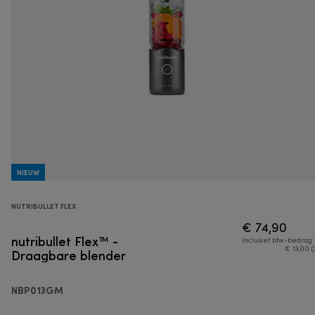
NIEUW
NUTRIBULLET FLEX
€ 74,90
nutribullet Flex™ -
Inclusief btw-bedrag
Draagbare blender
€ 13,00 (
NBP013GM