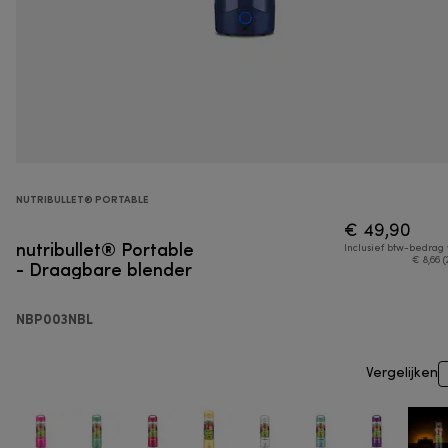
NUTRIBULLET® PORTABLE
€ 49,90
nutribullet® Portable
Inclusief btw-bedrag
- Draagbare blender
€ 8,66 (
NBP003NBL
Vergelijken