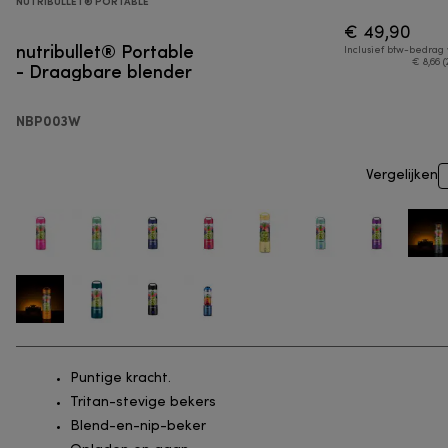
NUTRIBULLET® PORTABLE
€ 49,90
nutribullet® Portable
Inclusief btw-bedrag
- Draagbare blender
€ 8,66 (
NBP003W
Vergelijken
Puntige kracht.
Tritan-stevige bekers
Blend-en-nip-beker