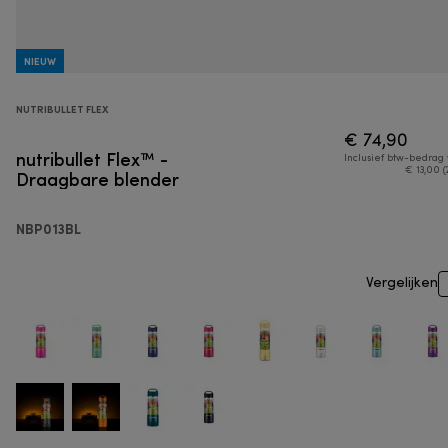
NIEUW
NUTRIBULLET FLEX
€ 74,90
nutribullet Flex™ -
Inclusief btw-bedrag
Draagbare blender
€ 13,00 (
NBP013BL
Vergelijken