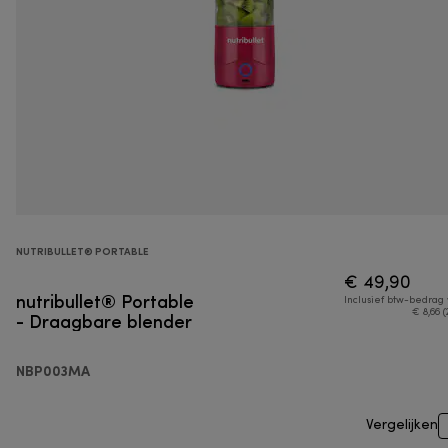
NUTRIBULLET® PORTABLE
€ 49,90
nutribullet® Portable
Inclusief btw-bedrag
- Draagbare blender
€ 8,66 (
NBP003MA
Vergelijken