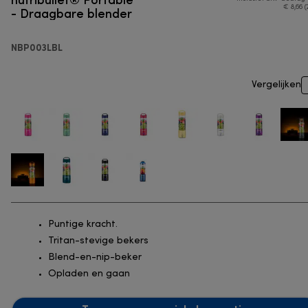
- Draagbare blender
€ 8,66 (
NBP003LBL
Vergelijken
Puntige kracht.
Tritan-stevige bekers
Blend-en-nip-beker
Opladen en gaan