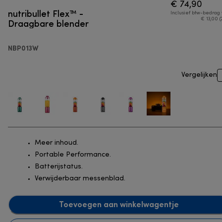
€ 74,90
nutribullet Flex™ -
Inclusief btw-bedrag
Draagbare blender
€ 13,00 (
NBP013W
Vergelijken
Meer inhoud.
Portable Performance.
Batterijstatus.
Verwijderbaar messenblad.
Toevoegen aan winkelwagentje