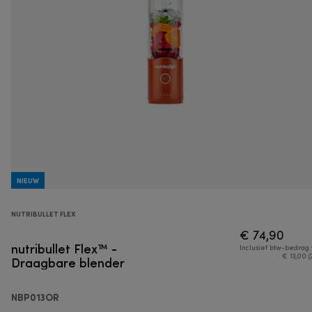
NIEUW
NUTRIBULLET FLEX
€ 74,90
nutribullet Flex™ -
Inclusief btw-bedrag
Draagbare blender
€ 13,00 (
NBP013OR