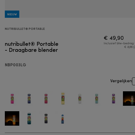
NIEUW
NUTRIBULLET® PORTABLE
€ 49,90
nutribullet® Portable
Inclusief btw-bedrag
- Draagbare blender
€ 8,66 (
NBP003LG
Vergelijken