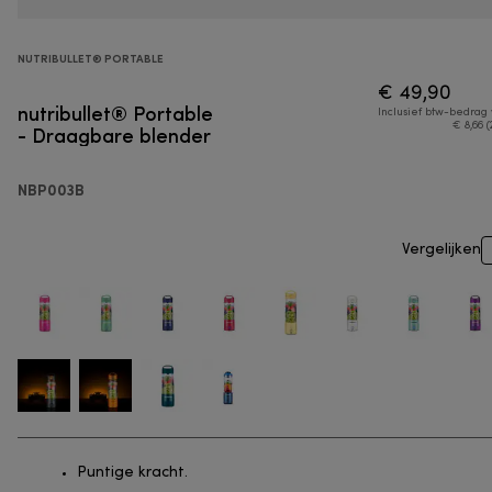
NUTRIBULLET® PORTABLE
€ 49,90
nutribullet® Portable
Inclusief btw-bedrag
- Draagbare blender
€ 8,66 (
NBP003B
Vergelijken
Puntige kracht.