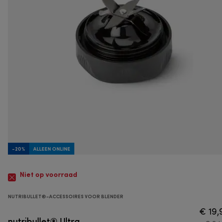
-20%
ALLEEN ONLINE
Niet op voorraad
NUTRIBULLET®-ACCESSOIRES VOOR BLENDER
€ 19,
nutribullet® Ultra