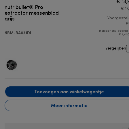
€ 13,
nutribullet® Pro
€ 17
extractor messenblad
grijs
Voorgeste
pr
Inclusief btw-bedrag
NBM-BA031DL
€ 2,41 (
Vergelijken
Toevoegen aan winkelwagentje
Meer informatie