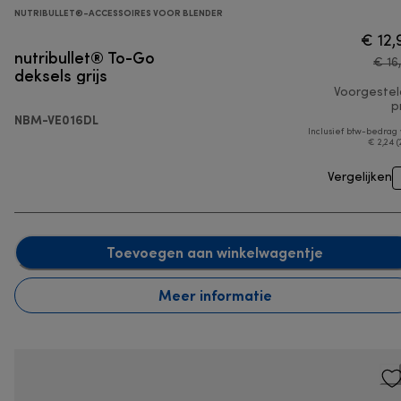
NUTRIBULLET®-ACCESSOIRES VOOR BLENDER
€ 12,
nutribullet® To-Go
€ 16
deksels grijs
Voorgeste
pr
NBM-VE016DL
Inclusief btw-bedrag
€ 2,24 (
Vergelijken
Toevoegen aan winkelwagentje
Meer informatie