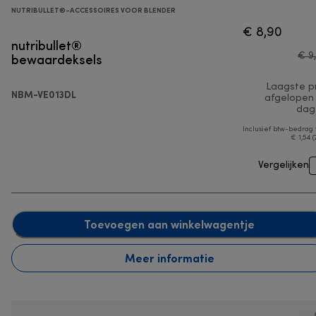
NUTRIBULLET®-ACCESSOIRES VOOR BLENDER
€ 8,90
nutribullet®
bewaardeksels
€ 9
Laagste pr
NBM-VE013DL
afgelopen
dag
Inclusief btw-bedrag
€ 1,54 (
Vergelijken
Toevoegen aan winkelwagentje
Meer informatie