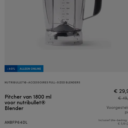
-40%
ALLEEN ONLINE
NUTRIBULLET®-ACCESSOIRES FULL-SIZED BLENDERS
€ 29,
Pitcher van 1800 ml
€ 49
voor nutribullet®
Blender
Voorgeste
pr
Inclusief btw-bedrag
ANBFP64DL
€ 5,19 (