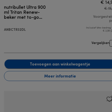
€ 14,
nutribullet Ultra 900
€ 19
ml Tritan Renew-
beker met to-go
Voorgeste
deksel
pr
Inclusief btw-bedrag
ANBCTR32DL
€ 2,59 (
Vergelijken
Toevoegen aan winkelwagentje
Meer informatie