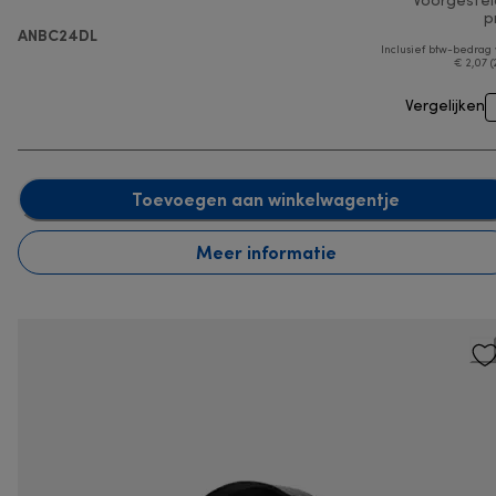
Voorgeste
pr
ANBC24DL
Inclusief btw-bedrag
€ 2,07 (
Vergelijken
Toevoegen aan winkelwagentje
Meer informatie