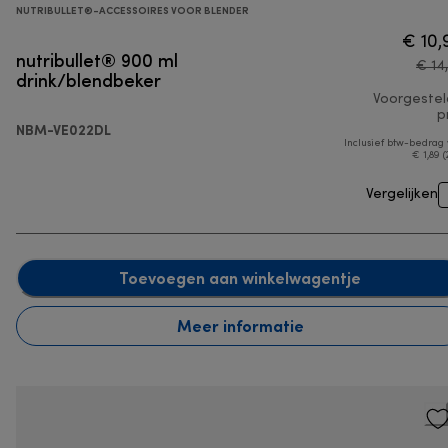
NUTRIBULLET®-ACCESSOIRES VOOR BLENDER
€ 10,
nutribullet® 900 ml
€ 14
drink/blendbeker
Voorgeste
pr
NBM-VE022DL
Inclusief btw-bedrag
€ 1,89 (
Vergelijken
Toevoegen aan winkelwagentje
Meer informatie