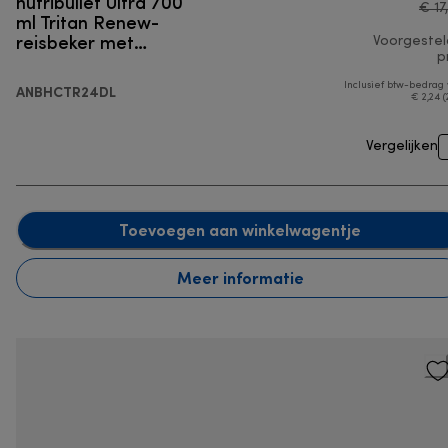
nutribullet Ultra 700
€ 17
ml Tritan Renew-
reisbeker met
Voorgeste
handvat en to-go
pr
deksel
Inclusief btw-bedrag
ANBHCTR24DL
€ 2,24 (
Vergelijken
Toevoegen aan winkelwagentje
Meer informatie