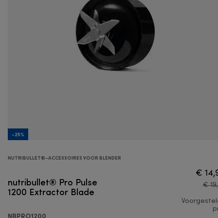
-25%
NUTRIBULLET®-ACCESSOIRES VOOR BLENDER
€ 14,
nutribullet® Pro Pulse
€ 19
1200 Extractor Blade
Voorgeste
pr
NBPRO1200