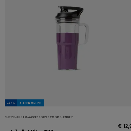
-28%
ALLEEN ONLINE
NUTRIBULLET®-ACCESSOIRES VOOR BLENDER
€ 12,