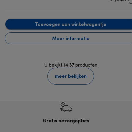
Toevoegen aan winkelwagentje
Meer informatie
U bekijkt 14 37 producten
meer bekijken
Gratis bezorgopties
Grat