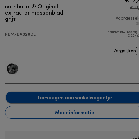
€ 12,
nutribullet® Original
€ 17
extractor messenblad
grijs
Voorgeste
pr
Inclusief btw-bedrag
NBM-BA028DL
€ 2,24 (
Vergelijken
Toevoegen aan winkelwagentje
Meer informatie