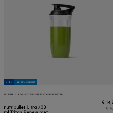
-17%
ALLEEN ONLINE
NUTRIBULLET®-ACCESSOIRES VOOR BLENDER
€ 14,
nutribullet Ultra 700
€ 17
ml Tritan Renew met