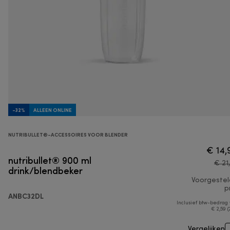
-32%
ALLEEN ONLINE
NUTRIBULLET®-ACCESSOIRES VOOR BLENDER
€ 14,
nutribullet® 900 ml
€ 21
drink/blendbeker
Voorgeste
pr
ANBC32DL
Inclusief btw-bedrag
€ 2,59 (
Vergelijken