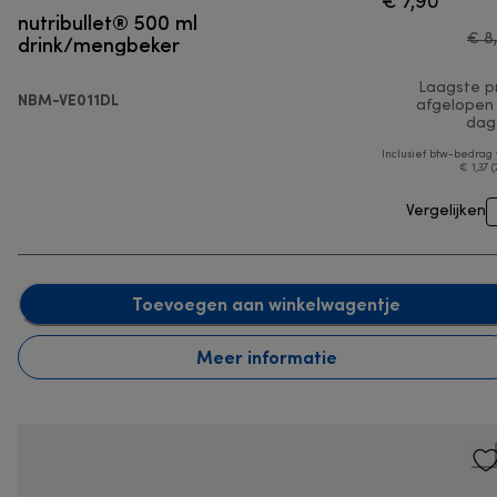
€ 7,90
nutribullet® 500 ml
drink/mengbeker
€ 8
Laagste pr
NBM-VE011DL
afgelopen
dag
Inclusief btw-bedrag
€ 1,37 (
Vergelijken
Toevoegen aan winkelwagentje
Meer informatie