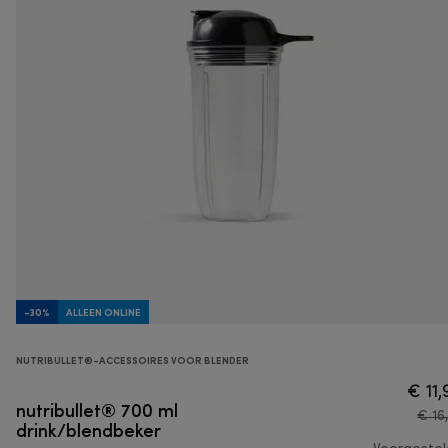
-30%
ALLEEN ONLINE
NUTRIBULLET®-ACCESSOIRES VOOR BLENDER
€ 11,
nutribullet® 700 ml
€ 16
drink/blendbeker