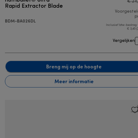
€ 24
Rapid Extractor Blade
Voorgeste
pr
BDM-BA026DL
Inclusief btw-bedrag
€ 3,45 (
Vergelijken
Breng mij op de hoogte
Meer informatie