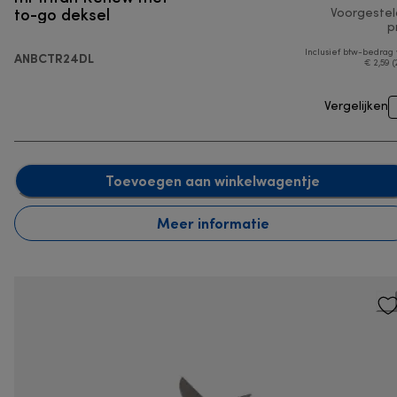
to-go deksel
Voorgeste
pr
Inclusief btw-bedrag
ANBCTR24DL
€ 2,59 (
Vergelijken
Toevoegen aan winkelwagentje
Meer informatie