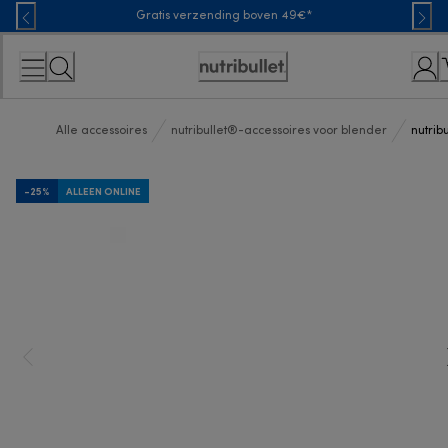
Skip
Gratis verzending boven 49€*
to
Content
Toegankelijkheidsverklaring
Alle accessoires
nutribullet®-accessoires voor blender
nutrib
-25%
ALLEEN ONLINE