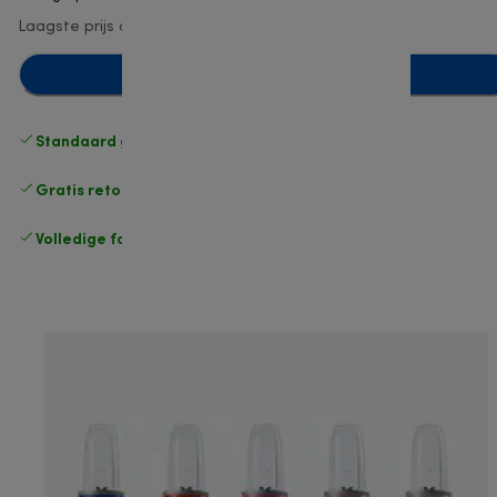
Laagste prijs afgelopen 30 dagen
€ 9,90
(-10%)
Toevoegen aan winkelwagentje
Standaard gratis verzending
vanaf € 49
Gratis retourneren
.
Volledige fabrieksgarantie
.