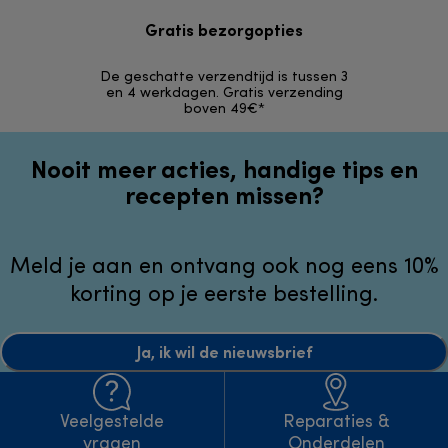
Gratis bezorgopties
Grat
De geschatte verzendtijd is tussen 3
Retourzendi
en 4 werkdagen. Gratis verzending
zonder
boven 49€*
Nooit meer acties, handige tips en
recepten missen?
Meld je aan en ontvang ook nog eens 10%
korting op je eerste bestelling.
Ja, ik wil de nieuwsbrief
Veelgestelde
Reparaties &
vragen
Onderdelen