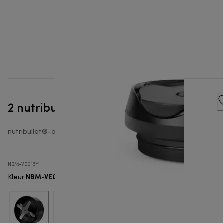
2 nutribullet Flip - To-go deksels
nutribullet®-accessoires voor blender
NBM-VE016Y
NBM-VE016Y
Kleur
: