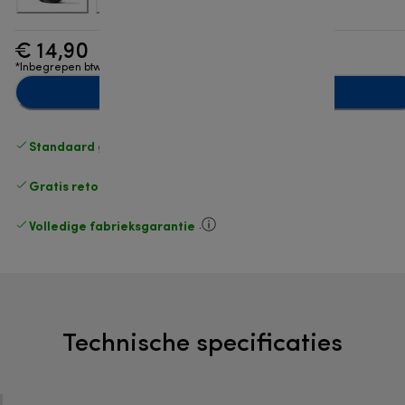
€ 14,90
*Inbegrepen btw
Toevoegen aan winkelwagentje
Standaard gratis verzending
vanaf € 49
Gratis retourneren
.
Volledige fabrieksgarantie
.
Technische specificaties