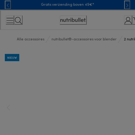
Skip
Gratis verzending boven 49€*
to
Content
Toegankelijkheidsverklaring
Alle accessoires
nutribullet®-accessoires voor blender
2 nutr
NIEUW