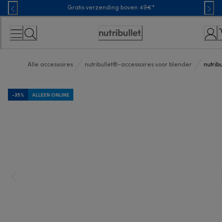
Skip
Gratis verzending boven 49€*
to
Content
Toegankelijkheidsverklaring
Alle accessoires
nutribullet®-accessoires voor blender
nutrib
-35%
ALLEEN ONLINE