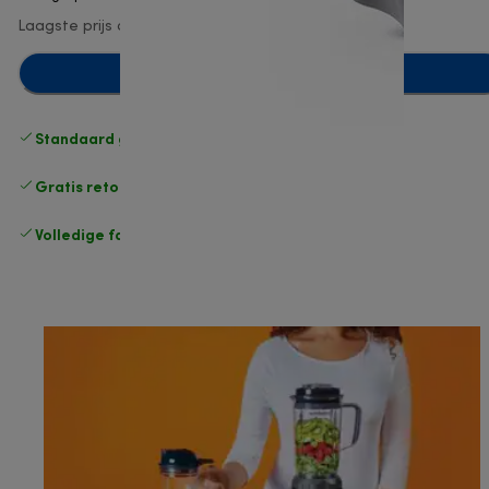
Laagste prijs afgelopen 30 dagen
€ 13,90
(-7%)
Toevoegen aan winkelwagentje
Standaard gratis verzending
vanaf € 49
Gratis retourneren
.
Volledige fabrieksgarantie
.