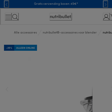
Skip
Gratis verzending boven 49€*
to
Content
Toegankelijkheidsverklaring
Alle accessoires
nutribullet®-accessoires voor blender
nutrib
-35%
ALLEEN ONLINE