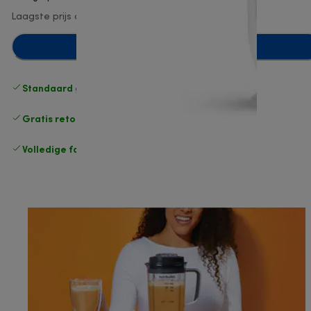
Laagste prijs afgelopen 30 dagen
€ 13,90
(-7%)
Toevoegen aan winkelwagentje
Standaard gratis verzending
vanaf € 49
Gratis retourneren
.
Volledige fabrieksgarantie
.