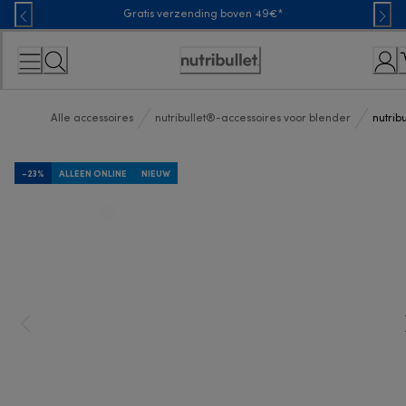
Skip
Gratis verzending boven 49€*
to
Content
Toegankelijkheidsverklaring
Alle accessoires
nutribullet®-accessoires voor blender
nutrib
-23%
ALLEEN ONLINE
NIEUW