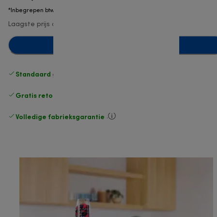
*Inbegrepen btw
Laagste prijs afgelopen 30 dagen
€ 22,90
Toevoegen aan winkelwagentje
Standaard gratis verzending
vanaf € 49
Gratis retourneren
.
Volledige fabrieksgarantie
.