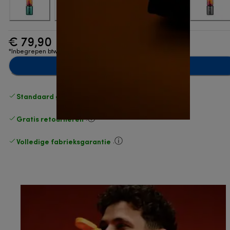
€ 79,90
*Inbegrepen btw
Toevoegen aan winkelwagentje
Standaard gratis verzending
vanaf € 49
Gratis retourneren
.
Volledige fabrieksgarantie
.