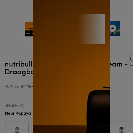
nutribullet Flex™ XMcLaren F1 Team -
Draagbareblender
nutribullet flex
NBP213PA-MC
Papaya
Kleur
: