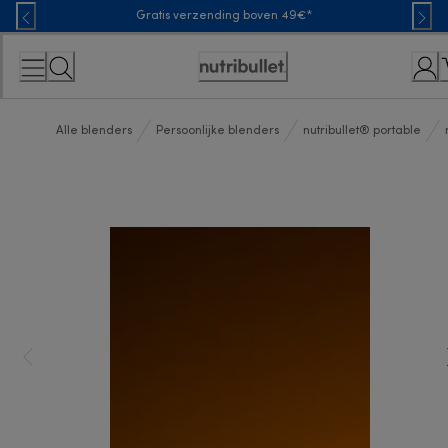
Skip
Gratis verzending boven 49€*
to
Content
Toegankelijkheidsverklaring
Alle blenders
Persoonlijke blenders
nutribullet® portable