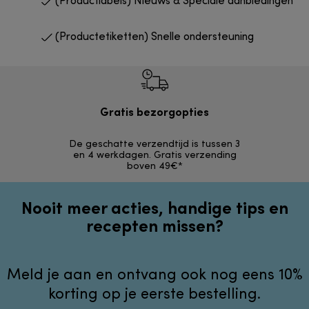
(Productlabels) Nieuws & Speciale aanbiedingen
(Productetiketten) Snelle ondersteuning
Gratis bezorgopties
Grat
De geschatte verzendtijd is tussen 3
Retourzendi
en 4 werkdagen. Gratis verzending
zonder
boven 49€*
Nooit meer acties, handige tips en
recepten missen?
Meld je aan en ontvang ook nog eens 10%
korting op je eerste bestelling.