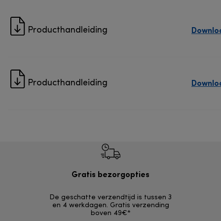
Downlo
Producthandleiding
Downlo
Producthandleiding
Gratis bezorgopties
Grat
De geschatte verzendtijd is tussen 3
Retourzendi
en 4 werkdagen. Gratis verzending
zonder
boven 49€*