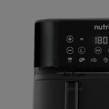
nutribullet® Twin Drawer 
Air Fryer
NBA081B