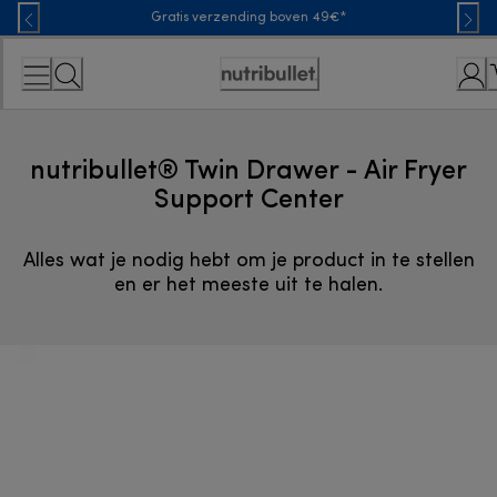
Skip
Gratis verzending boven 49€*
to
Content
Toegankelijkheidsverklaring
nutribullet® Twin Drawer - Air Fryer
Support Center
Alles wat je nodig hebt om je product in te stellen
en er het meeste uit te halen.