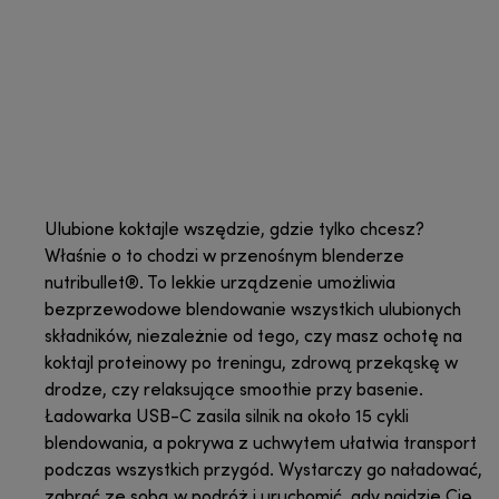
Ulubione koktajle wszędzie, gdzie tylko chcesz?
Właśnie o to chodzi w przenośnym blenderze
nutribullet®. To lekkie urządzenie umożliwia
bezprzewodowe blendowanie wszystkich ulubionych
składników, niezależnie od tego, czy masz ochotę na
koktajl proteinowy po treningu, zdrową przekąskę w
drodze, czy relaksujące smoothie przy basenie.
Ładowarka USB-C zasila silnik na około 15 cykli
blendowania, a pokrywa z uchwytem ułatwia transport
podczas wszystkich przygód. Wystarczy go naładować,
zabrać ze sobą w podróż i uruchomić, gdy najdzie Cię