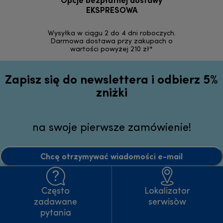
Opcje bezpłatnej dostawy
Bez
EKSPRESOWA
Możesz bezp
zakupion
Wysyłka w ciągu 2 do 4 dni roboczych.
internetowym
Darmowa dostawa przy zakupach o
wartości powyżej 210 zł*
Zapisz się do newslettera i odbierz 5%
zniżki
na swoje pierwsze zamówienie!
Chcę otrzymywać wiadomości e-mail
Często
Lokalizator
zadawane
serwisòw
pytania