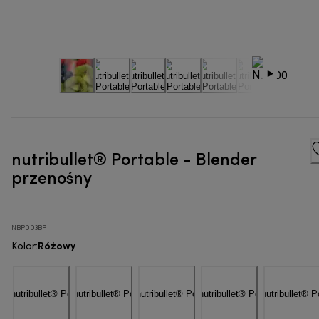
nutribullet® Portable - Blender
przenośny
NBP003BP
Różowy
Kolor
: