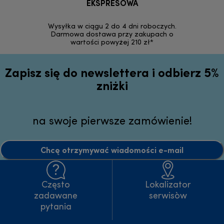
EKSPRESOWA
Możesz bezp
zakupion
Wysyłka w ciągu 2 do 4 dni roboczych.
internetowym
Darmowa dostawa przy zakupach o
wartości powyżej 210 zł*
Zapisz się do newslettera i odbierz 5%
zniżki
na swoje pierwsze zamówienie!
Chcę otrzymywać wiadomości e-mail
Często
Lokalizator
zadawane
serwisòw
pytania