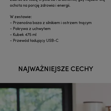
ochota na porcję zdrowia i energii.
W zestawie:
- Przenośna baza z silnikiem i ostrzem tnącym
- Pokrywa z uchwytem
- Kubek 475 ml
- Przewód ładujący USB-C
NAJWAŻNIEJSZE CECHY