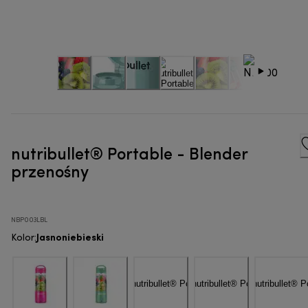
nutribullet® Portable - Blender
przenośny
NBP003LBL
Jasnoniebieski
Kolor
: