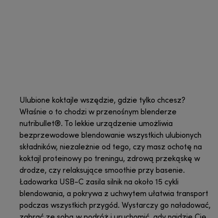
Ulubione koktajle wszędzie, gdzie tylko chcesz?
Właśnie o to chodzi w przenośnym blenderze
nutribullet®. To lekkie urządzenie umożliwia
bezprzewodowe blendowanie wszystkich ulubionych
składników, niezależnie od tego, czy masz ochotę na
koktajl proteinowy po treningu, zdrową przekąskę w
drodze, czy relaksujące smoothie przy basenie.
Ładowarka USB-C zasila silnik na około 15 cykli
blendowania, a pokrywa z uchwytem ułatwia transport
podczas wszystkich przygód. Wystarczy go naładować,
zabrać ze sobą w podróż i uruchomić, gdy najdzie Cię