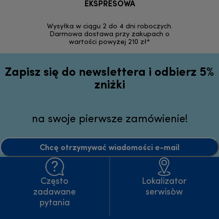
EKSPRESOWA
Możesz bezp
zakupion
Wysyłka w ciągu 2 do 4 dni roboczych.
internetowym
Darmowa dostawa przy zakupach o
wartości powyżej 210 zł*
Zapisz się do newslettera i odbierz 5%
zniżki
na swoje pierwsze zamówienie!
Chcę otrzymywać wiadomości e-mail
Często
Lokalizator
zadawane
serwisòw
pytania