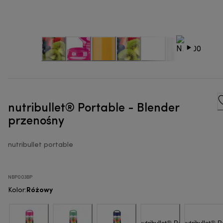
nutribullet® Portable - Blender
przenośny
nutribullet portable
NBP003BP
Różowy
Kolor
: