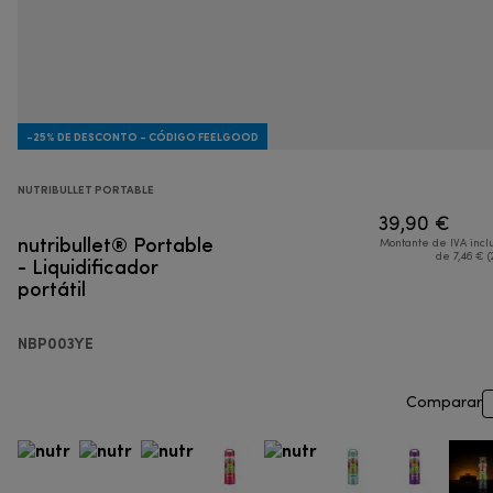
-25% DE DESCONTO - CÓDIGO FEELGOOD
NUTRIBULLET PORTABLE
39,90 €
nutribullet® Portable
Montante de IVA incl
- Liquidificador
de 7,46 € (
portátil
NBP003YE
Comparar