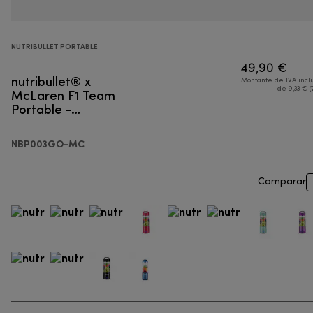
NUTRIBULLET PORTABLE
49,90 €
nutribullet® x
Montante de IVA incl
McLaren F1 Team
de 9,33 € (
Portable -
Liquidificador portátil
NBP003GO-MC
Comparar