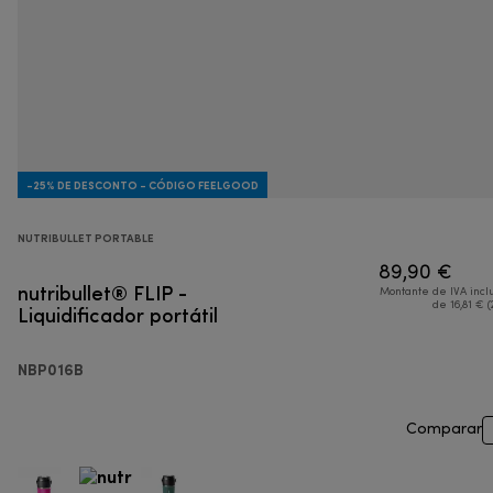
-25% DE DESCONTO - CÓDIGO FEELGOOD
NUTRIBULLET PORTABLE
89,90 €
nutribullet® FLIP -
Montante de IVA incl
Liquidificador portátil
de 16,81 € (
NBP016B
Comparar