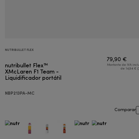
NUTRIBULLET FLEX
79,90 €
nutribullet Flex™
Montante de IVA incl
XMcLaren F1 Team -
de 14,94 € (
Liquidificador portátil
NBP213PA-MC
Comparar