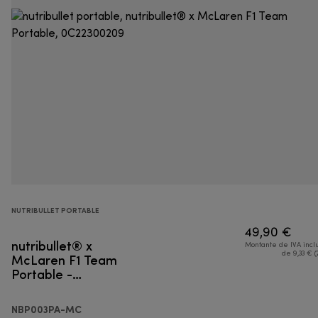
NUTRIBULLET PORTABLE
49,90 €
nutribullet® x
Montante de IVA incl
McLaren F1 Team
de 9,33 € (
Portable -
Liquidificador portátil
NBP003PA-MC