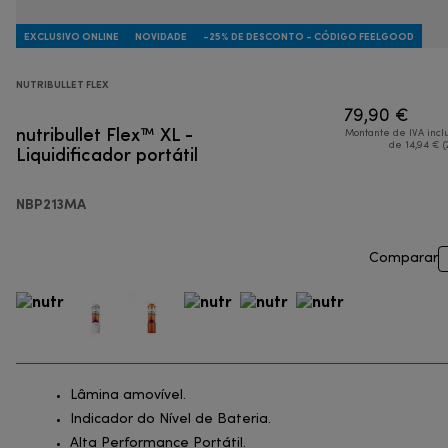
EXCLUSIVO ONLINE
NOVIDADE
-25% DE DESCONTO - CÓDIGO FEELGOOD
NUTRIBULLET FLEX
79,90 €
nutribullet Flex™ XL -
Montante de IVA incl
Liquidificador portátil
de 14,94 € (
NBP213MA
Comparar
Lâmina amovível.
Indicador do Nível de Bateria.
Alta Performance Portátil.