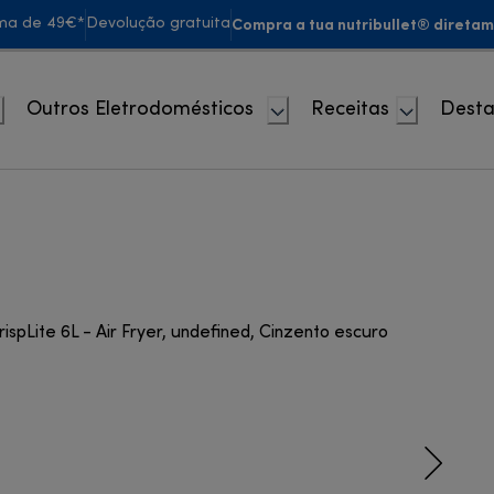
Compra a tua nutribullet® diretam
ima de 49€*
Devolução gratuita
Outros Eletrodomésticos
Receitas
Dest