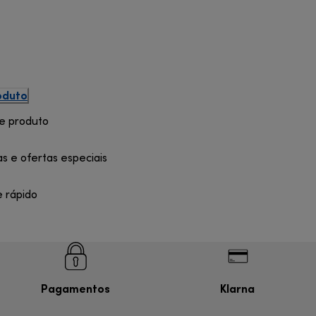
oduto
de produto
as e ofertas especiais
e rápido
Pagamentos
Klarna