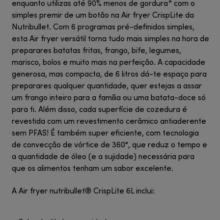
enquanto utilizas até 90% menos de gordura* com o
simples premir de um botão na Air fryer CrispLite da
Nutribullet. Com 6 programas pré-definidos simples,
esta Air fryer versátil torna tudo mais simples na hora de
preparares batatas fritas, frango, bife, legumes,
marisco, bolos e muito mais na perfeição. A capacidade
generosa, mas compacta, de 6 litros dá-te espaço para
preparares qualquer quantidade, quer estejas a assar
um frango inteiro para a família ou uma batata-doce só
para ti. Além disso, cada superfície de cozedura é
revestida com um revestimento cerâmico antiaderente
sem PFAS! É também super eficiente, com tecnologia
de convecção de vórtice de 360°, que reduz o tempo e
a quantidade de óleo (e a sujidade) necessária para
que os alimentos tenham um sabor excelente.
A Air fryer nutribullet® CrispLite 6L inclui: