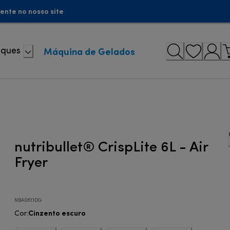
ente no nosso site
Máquina de Gelados
aques
nutribullet® CrispLite 6L - Air
Fryer
NBA0611DG
Cinzento escuro
Cor
: