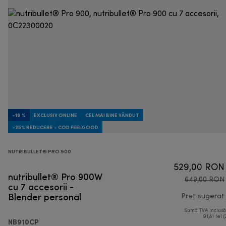
-18 %
EXCLUSIV ONLINE
CEL MAI BINE VÂNDUT
-25% REDUCERE - COD FEELGOOD
NUTRIBULLET® PRO 900
529,00 RON
nutribullet® Pro 900W
649,00 RON
cu 7 accesorii -
Blender personal
Preț sugerat
Sumă TVA inclus
91,81 lei (
NB910CP