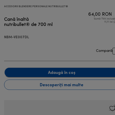
ACCESORII BLENDERE PERSONALE NUTRIBULLET®
64,00 RON
Cană înaltă
Sumă TVA inclus
nutribullet® de 700 ml
11,11 lei 
NBM-VE007DL
Compară
Adaugă în coș
Descoperiți mai multe