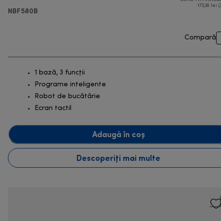
173,38 lei (
NBF580B
Compară
1 bază, 3 funcții
Programe inteligente
Robot de bucătărie
Ecran tactil
Adaugă în coș
Descoperiți mai multe