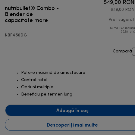
549,00 RON
nutribullet® Combo -
649,00 RON
Blender de
capacitate mare
Preț sugerat
Sumă TVA inclus
95,28 lei (
NBF450DG
Compară
Putere maximă de amestecare
Control total
Opțiuni multiple
Beneficiu pe termen lung
Adaugă în coș
Descoperiți mai multe