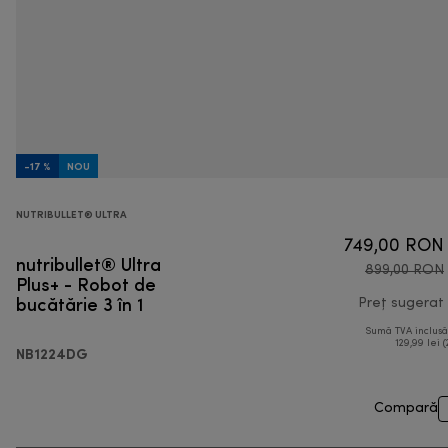
-17 %
NOU
NUTRIBULLET® ULTRA
749,00 RON
nutribullet® Ultra
899,00 RON
Plus+ - Robot de
bucătărie 3 în 1
Preț sugerat
Sumă TVA inclus
129,99 lei (
NB1224DG
Compară