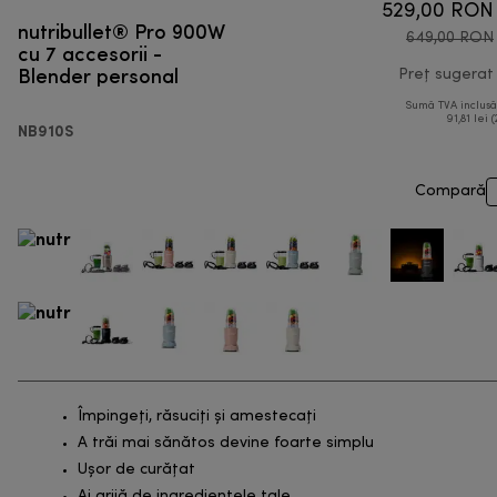
529,00 RON
nutribullet® Pro 900W
649,00 RON
cu 7 accesorii -
Blender personal
Preț sugerat
Sumă TVA inclus
91,81 lei (
NB910S
Compară
Împingeți, răsuciți și amestecați
A trăi mai sănătos devine foarte simplu
Ușor de curățat
Ai grijă de ingredientele tale