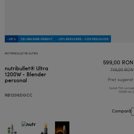
-20 %
CEL MAI BINE VÂNDUT
-25% REDUCERE - COD FEELGOOD
NUTRIBULLET® ULTRA
599,00 RON
nutribullet® Ultra
749,00 RON
1200W - Blender
personal
Preț sugerat
Sumă TVA inclus
103,96 lei (
NB1206DGCC
Compară