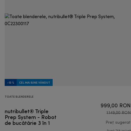
-13 %
CEL MAI BINE VÂNDUT
TOATE BLENDERELE
999,00 RON
nutribullet® Triple
1.149,00 RON
Prep System - Robot
de bucătărie 3 în 1
Preț sugerat
Sumă TVA inclus