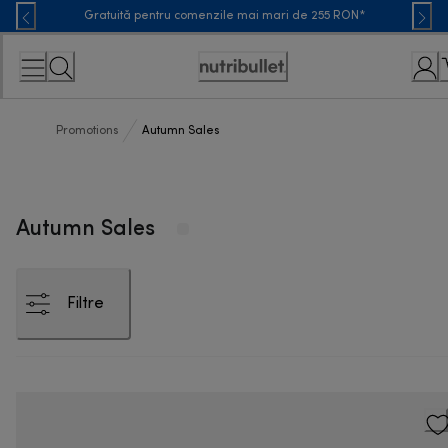
Skip
Gratuită pentru comenzile mai mari de 255 RON*
to
Content
Accessibility
Statement
Promotions
Autumn Sales
Autumn Sales
Filtre