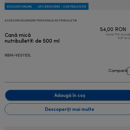
EXCLUSIV ONLINE
-25% REDUCERE - COD FEELGOOD
ACCESORII BLENDERE PERSONALE NUTRIBULLET®
54,00 RON
Cană mică
Sumă TVA inclus
nutribullet® de 500 ml
9,37 lei (
NBM-VE011DL
Compară
Adaugă în coș
Descoperiți mai multe