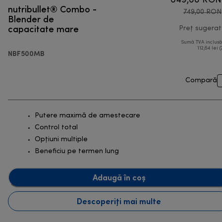
649,00 RON
nutribullet® Combo -
749,00 RON
Blender de
capacitate mare
Preț sugerat
Sumă TVA inclus
112,64 lei (
NBF500MB
Compară
Putere maximă de amestecare
Control total
Opțiuni multiple
Beneficiu pe termen lung
Adaugă în coș
Descoperiți mai multe