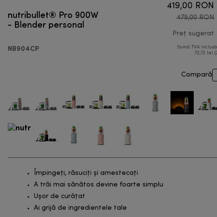
419,00 RON
nutribullet® Pro 900W
479,00 RON
- Blender personal
Preț sugerat
NB904CP
Sumă TVA inclus
72,72 lei (
Compară
Împingeți, răsuciți și amestecați
A trăi mai sănătos devine foarte simplu
Ușor de curățat
Ai grijă de ingredientele tale