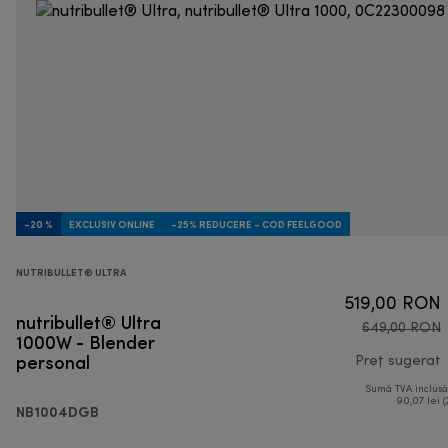
-20 %
EXCLUSIV ONLINE
-25% REDUCERE - COD FEELGOOD
NUTRIBULLET® ULTRA
519,00 RON
nutribullet® Ultra
649,00 RON
1000W - Blender
personal
Preț sugerat
Sumă TVA inclus
p
90,07 lei (
NB1004DGB