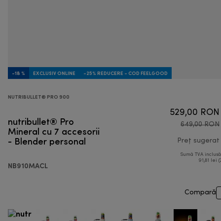
-18 %
EXCLUSIV ONLINE
-25% REDUCERE - COD FEELGOOD
NUTRIBULLET® PRO 900
529,00 RON
nutribullet® Pro
649,00 RON
Mineral cu 7 accesorii
- Blender personal
Preț sugerat
Sumă TVA inclus
91,81 lei (
NB910MACL
Compară