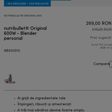
-25% REDUCERE - COD FEELGOOD
NUTRIBULLET® ORIGINAL 600
269,00 RON
nutribullet® Original
349,00 RON
600W - Blender
personal
Preț sugerat
Sumă TVA inclus
46,69 lei (
NB603DG
Compară
Ai grijă de ingredientele tale
Împingeți, răsuciți și amestecați
A trăi mai sănătos devine foarte simplu