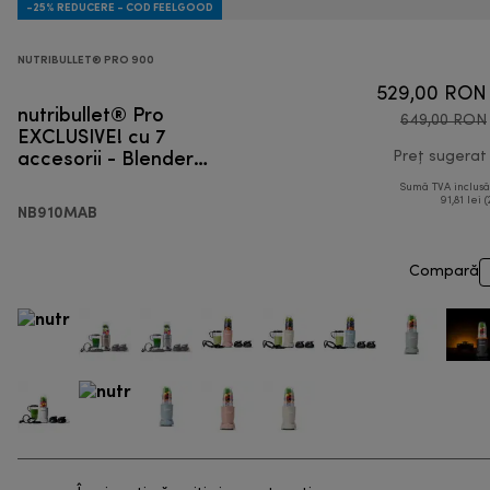
-25% REDUCERE - COD FEELGOOD
NUTRIBULLET® PRO 900
529,00 RON
nutribullet® Pro
649,00 RON
EXCLUSIVE! cu 7
accesorii - Blender
Preț sugerat
personal
Sumă TVA inclus
91,81 lei (
NB910MAB
Compară