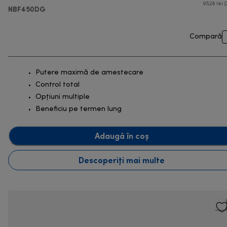
95,28 lei (
NBF450DG
Compară
Putere maximă de amestecare
Control total
Opțiuni multiple
Beneficiu pe termen lung
Adaugă în coș
Descoperiți mai multe