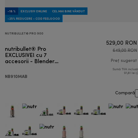
-18 %
EXCLUSIV ONLINE
CEL MAI BINE VÂNDUT
-25% REDUCERE - COD FEELGOOD
NUTRIBULLET® PRO 900
529,00 RON
nutribullet® Pro
649,00 RON
EXCLUSIVE! cu 7
accesorii - Blender
Preț sugerat
personal
Sumă TVA inclus
91,81 lei (
NB910MAB
Compară