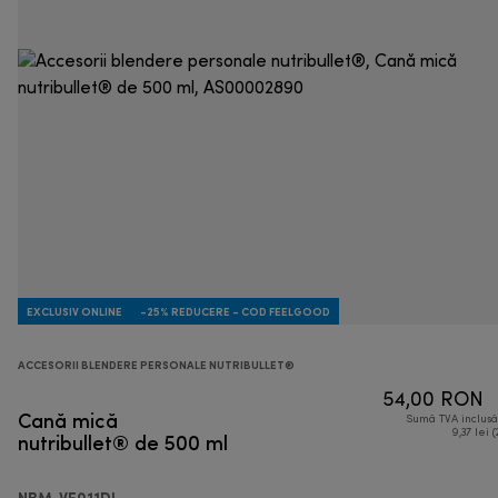
EXCLUSIV ONLINE
-25% REDUCERE - COD FEELGOOD
ACCESORII BLENDERE PERSONALE NUTRIBULLET®
54,00 RON
Cană mică
Sumă TVA inclus
nutribullet® de 500 ml
9,37 lei (
NBM-VE011DL