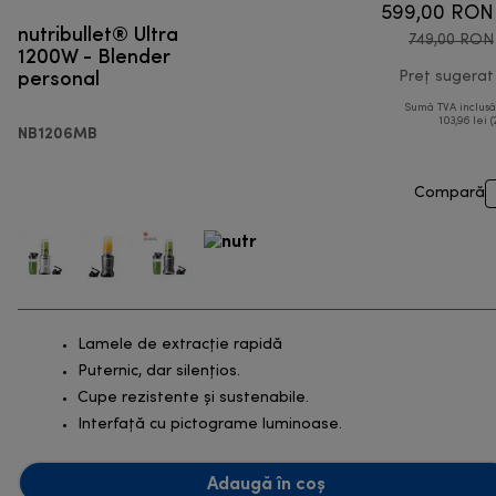
599,00 RON
nutribullet® Ultra
749,00 RON
1200W - Blender
personal
Preț sugerat
Sumă TVA inclus
103,96 lei (
NB1206MB
Compară
Lamele de extracție rapidă
Puternic, dar silențios.
Cupe rezistente și sustenabile.
Interfață cu pictograme luminoase.
Adaugă în coș