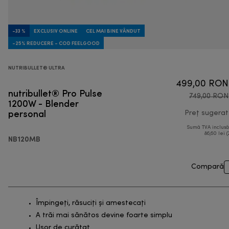
-33 %
EXCLUSIV ONLINE
CEL MAI BINE VÂNDUT
-25% REDUCERE - COD FEELGOOD
NUTRIBULLET® ULTRA
499,00 RON
nutribullet® Pro Pulse
749,00 RON
1200W - Blender
personal
Preț sugerat
Sumă TVA inclus
86,60 lei (
NB120MB
Compară
Împingeți, răsuciți și amestecați
A trăi mai sănătos devine foarte simplu
Ușor de curățat