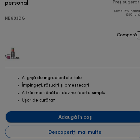
personal
Preț sugerat
Sumă TVA inclus
46,69 lei (
NB603DG
Compară
Ai grijă de ingredientele tale
Împingeți, răsuciți și amestecați
A trăi mai sănătos devine foarte simplu
Ușor de curățat
Adaugă în coș
Descoperiți mai multe