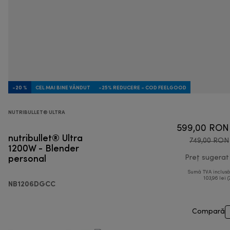
-20 %
CEL MAI BINE VÂNDUT
-25% REDUCERE - COD FEELGOOD
NUTRIBULLET® ULTRA
599,00 RON
nutribullet® Ultra
749,00 RON
1200W - Blender
personal
Preț sugerat
Sumă TVA inclus
103,96 lei (
NB1206DGCC
Compară