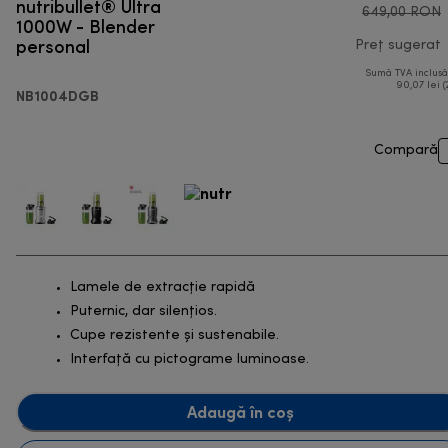
nutribullet® Ultra
649,00 RON
1000W - Blender
personal
Preț sugerat
Sumă TVA inclus
p
90,07 lei (
NB1004DGB
Compară
Lamele de extracție rapidă
Puternic, dar silențios.
Cupe rezistente și sustenabile.
Interfață cu pictograme luminoase.
Adaugă în coș