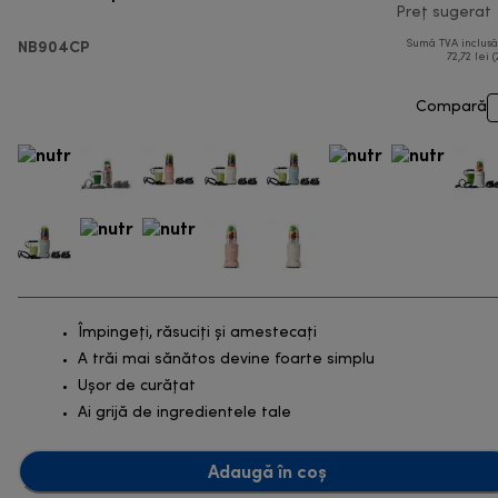
Preț sugerat
NB904CP
Sumă TVA inclus
72,72 lei (
Compară
Împingeți, răsuciți și amestecați
A trăi mai sănătos devine foarte simplu
Ușor de curățat
Ai grijă de ingredientele tale
Adaugă în coș