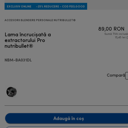
EXCLUSIV ONLINE
-25% REDUCERE - COD FEELGOOD
ACCESORII BLENDERE PERSONALE NUTRIBULLET®
89,00 RON
Lama încrucișată a
Sumă TVA inclus
extractorului Pro
15,45 lei (
nutribullet®
NBM-BA031DL
Compară
Adaugă în coș