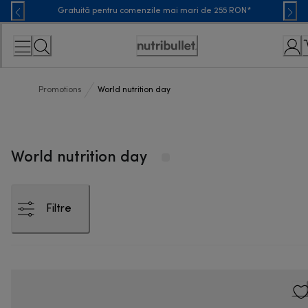
Skip
Gratuită pentru comenzile mai mari de 255 RON*
to
Content
Accessibility
Statement
Promotions
World nutrition day
World nutrition day
Filtre