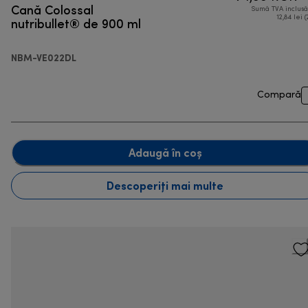
Cană Colossal
Sumă TVA inclus
nutribullet® de 900 ml
12,84 lei (
NBM-VE022DL
Compară
Adaugă în coș
Descoperiți mai multe