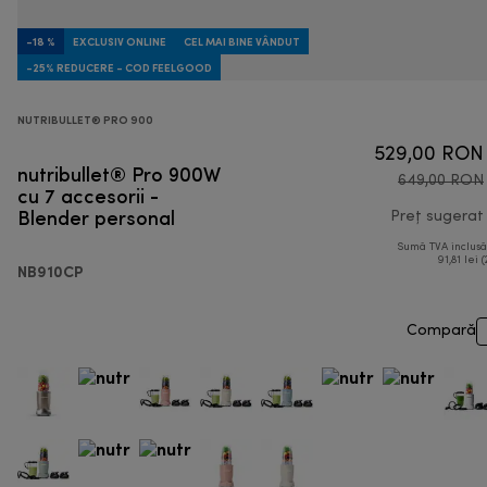
-18 %
EXCLUSIV ONLINE
CEL MAI BINE VÂNDUT
-25% REDUCERE - COD FEELGOOD
NUTRIBULLET® PRO 900
529,00 RON
nutribullet® Pro 900W
649,00 RON
cu 7 accesorii -
Blender personal
Preț sugerat
Sumă TVA inclus
91,81 lei (
NB910CP
Compară