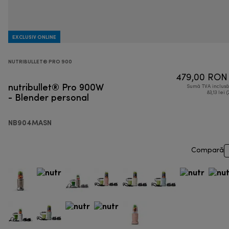
EXCLUSIV ONLINE
NUTRIBULLET® PRO 900
479,00 RON
nutribullet® Pro 900W
Sumă TVA inclus
- Blender personal
83,13 lei 
NB904MASN
Compară