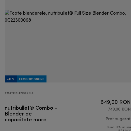
-13 %
EXCLUSIV ONLINE
TOATE BLENDERELE
649,00 RON
nutribullet® Combo -
749,00 RON
Blender de
capacitate mare
Preț sugerat
Sumă TVA inclus
112,64 lei (