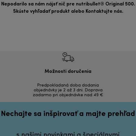
Nepodarilo sa nám nájsť nič pre nutribullet® Original 500.
Skúste vyhľadať produkt alebo
Kontaktujte nás
.
Možnosti doručenia
Vrá
Predpokladaná doba dodania
Bezproblémov
objednávky je 2 až 3 dni. Doprava
zadarmo pri objednávke nad 49 €
Nechajte sa inšpirovať a majte prehľad
s našimi novinkami a špeciálnymi