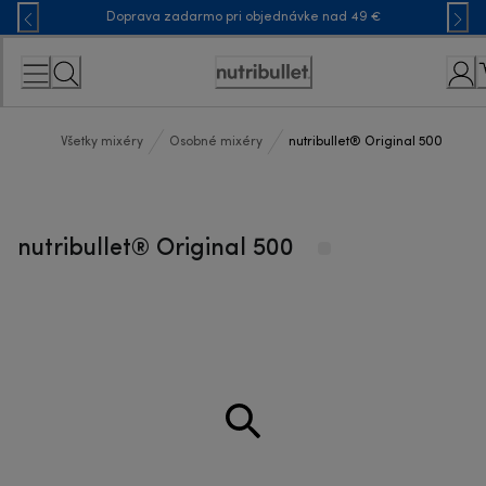
Skip
Doprava zadarmo pri objednávke nad 49 €
to
Content
Accessibility
Statement
Všetky mixéry
Osobné mixéry
nutribullet® Original 500
nutribullet® Original 500