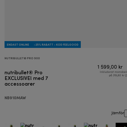
ENDAST ONLINE
-25% RABATT - KOD FEELGOOD
NUTRIBULLET® PRO 900
1 599,00 kr
nutribullet® Pro
Inkluderat momsbel
EXCLUSIVE! med 7
på 319,80 kr (
accessoarer
NB910MAW
Jämför