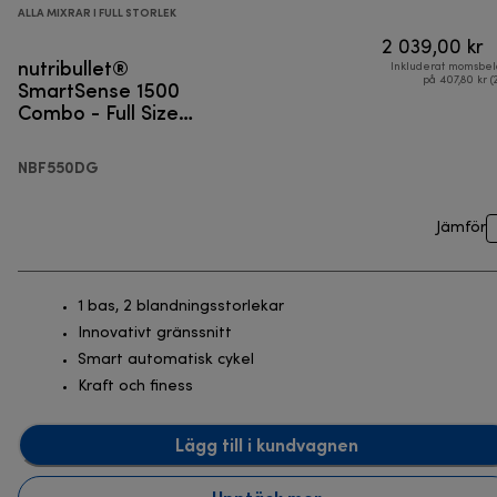
ALLA MIXRAR I FULL STORLEK
2 039,00 kr
nutribullet®
Inkluderat momsbel
SmartSense 1500
på 407,80 kr (
Combo - Full Size
Blender
NBF550DG
Jämför
1 bas, 2 blandningsstorlekar
Innovativt gränssnitt
Smart automatisk cykel
Kraft och finess
Lägg till i kundvagnen