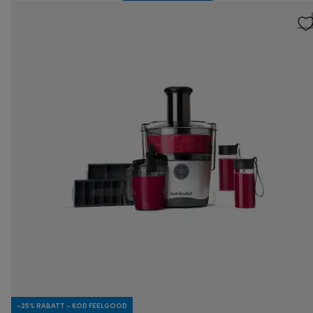
-25% RABATT - KOD FEELGOOD