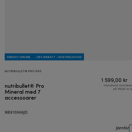
ENDAST ONLINE
-25% RABATT - KOD FEELGOOD
NUTRIBULLET® PRO 900
1 599,00 kr
nutribullet® Pro
Inkluderat momsbel
Mineral med 7
på 319,80 kr (
accessoarer
NB910MAJD
Jämför