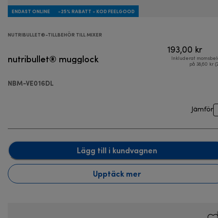
ENDAST ONLINE
-25% RABATT - KOD FEELGOOD
NUTRIBULLET®-TILLBEHÖR TILL MIXER
193,00 kr
nutribullet® mugglock
Inkluderat momsbel
på 38,60 kr (
NBM-VE016DL
Jämför
Lägg till i kundvagnen
Upptäck mer