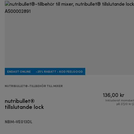
ENDAST ONLINE
-25% RABATT - KOD FEELGOOD
NUTRIBULLET®-TILLBEHÖR TILL MIXER
136,00 kr
nutribullet®
Inkluderat momsbel
tillslutande lock
på 27,20 kr (
NBM-VE013DL