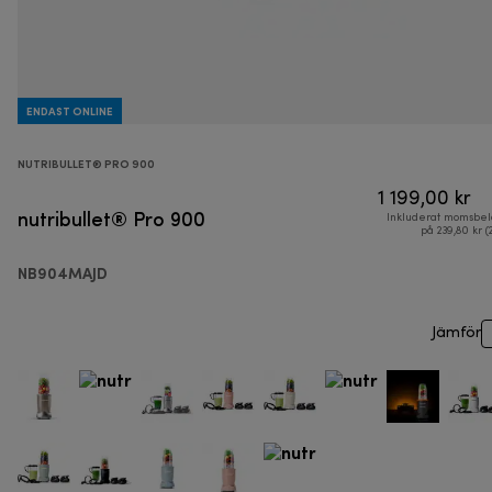
ENDAST ONLINE
NUTRIBULLET® PRO 900
1 199,00 kr
nutribullet® Pro 900
Inkluderat momsbel
på 239,80 kr (
NB904MAJD
Jämför