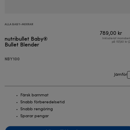
ALLA BABY-MIXRAR
789,00 kr
nutribullet Baby®
Inkluderat momsbel
Bullet Blender
på 157,80 kr (
NBY100
Jämför
Färsk barnmat
Snabb förberedelsetid
Snabb rengöring
Sparar pengar