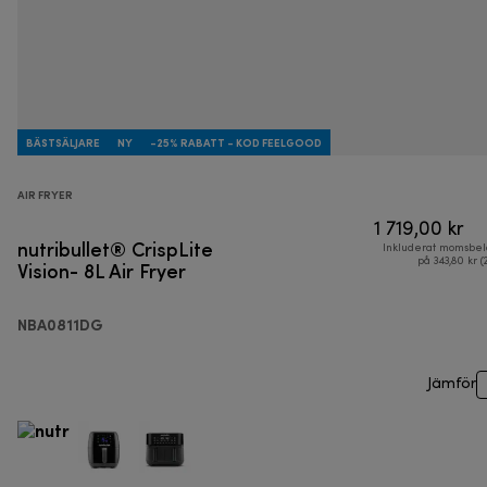
BÄSTSÄLJARE
NY
-25% RABATT - KOD FEELGOOD
AIR FRYER
1 719,00 kr
nutribullet® CrispLite
Inkluderat momsbel
Vision- 8L Air Fryer
på 343,80 kr (
NBA0811DG
Jämför