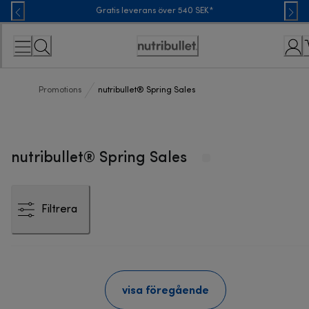
Skip
Gratis leverans över 540 SEK*
to
Content
Accessibility
Statement
Promotions
nutribullet® Spring Sales
nutribullet® Spring Sales
Filtrera
visa föregående