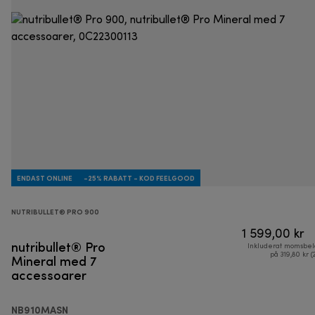
ENDAST ONLINE
-25% RABATT - KOD FEELGOOD
NUTRIBULLET® PRO 900
1 599,00 kr
nutribullet® Pro
Inkluderat momsbel
Mineral med 7
på 319,80 kr (
accessoarer
NB910MASN