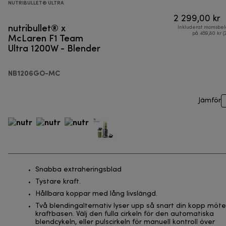
NUTRIBULLET® ULTRA
2 299,00 kr
nutribullet® x
Inkluderat momsbel
McLaren F1 Team
på 459,80 kr (
Ultra 1200W - Blender
NB1206GO-MC
Jämför
Snabba extraheringsblad
Tystare kraft.
Hållbara koppar med lång livslängd.
Två blendingalternativ lyser upp så snart din kopp möte
kraftbasen. Välj den fulla cirkeln för den automatiska
blendcykeln, eller pulscirkeln för manuell kontroll över