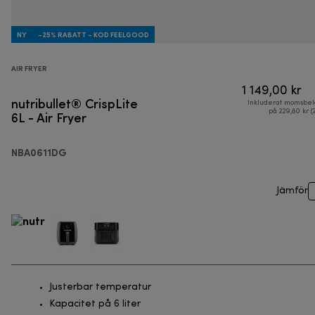
NY
-25% RABATT - KOD FEELGOOD
AIR FRYER
1 149,00 kr
nutribullet® CrispLite
Inkluderat momsbel
6L - Air Fryer
på 229,80 kr (
NBA0611DG
Jämför
Justerbar temperatur
Kapacitet på 6 liter