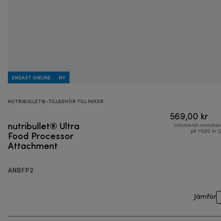
ENDAST ONLINE
NY
NUTRIBULLET®-TILLBEHÖR TILL MIXER
569,00 kr
nutribullet® Ultra
Inkluderat momsbel
Food Processor
på 113,80 kr (
Attachment
ANBFP2
Jämför