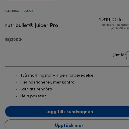
ALLA JUICEPRESSAR
1 819,00 kr
nutribullet® Juicer Pro
Inkluderat momsbel
på 363,80 kr (
NBJ200G
Jämför
Två matningsrör – ingen förberedelse
Fler hastigheter, mer kontroll
Lätt att rengöra
Hela paketet
Lägg till i kundvagnen
Upptäck mer