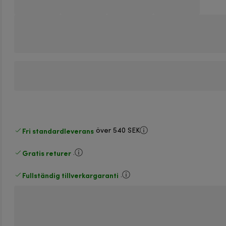
Fri standardleverans
över 540 SEK
Gratis returer
.
Fullständig tillverkargaranti
.