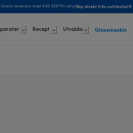
Köp direkt från nutribullet®
Gratis leverans över 540 SEK*
Fri retur
Glassmaskin
parater
Recept
Utvalda