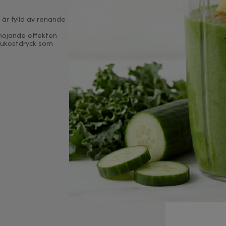
är fylld av renande
höjande effekten
frukostdryck som