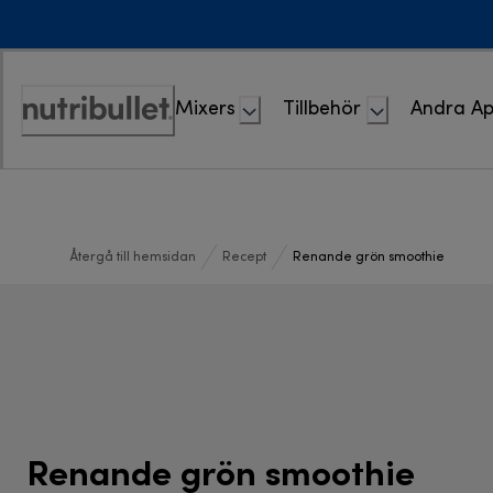
Skip
to
Content
Mixers
Tillbehör
Andra Ap
Accessibility
Statement
Återgå till hemsidan
Recept
Renande grön smoothie
Renande grön smoothie