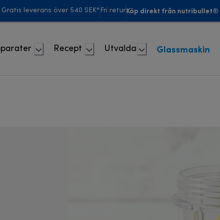
Köp direkt från nutribullet®
Gratis leverans över 540 SEK*
Fri retur
Glassmaskin
parater
Recept
Utvalda