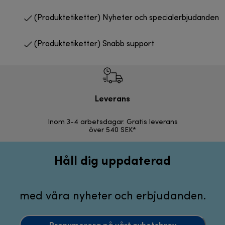
(Produktetiketter) Nyheter och specialerbjudanden
(Produktetiketter) Snabb support
Leverans
F
Inom 3-4 arbetsdagar. Gratis leverans
30 d
över 540 SEK*
Håll dig uppdaterad
med våra nyheter och erbjudanden.
Prenumerera på vårt nyhetsbrev