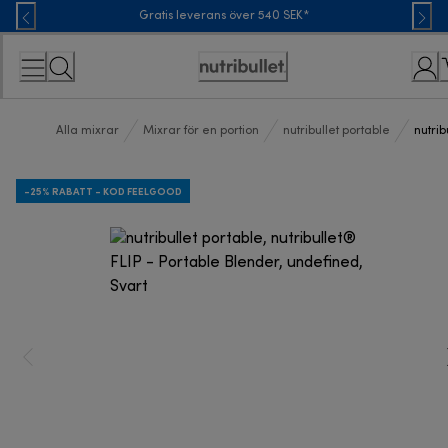
Skip
Gratis leverans över 540 SEK*
to
Content
Accessibility
Statement
Alla mixrar
Mixrar för en portion
nutribullet portable
nutrib
-25% RABATT - KOD FEELGOOD