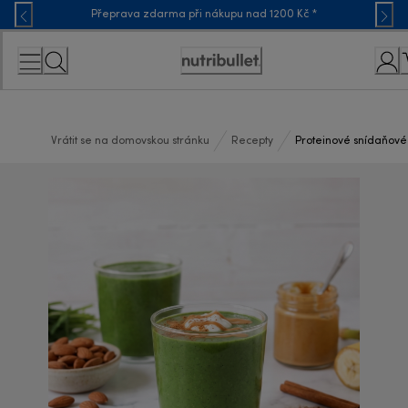
Skip
Přeprava zdarma při nákupu nad 1200 Kč *
to
Content
Accessibility
Statement
Vrátit se na domovskou stránku
Recepty
Proteinové snídaňové