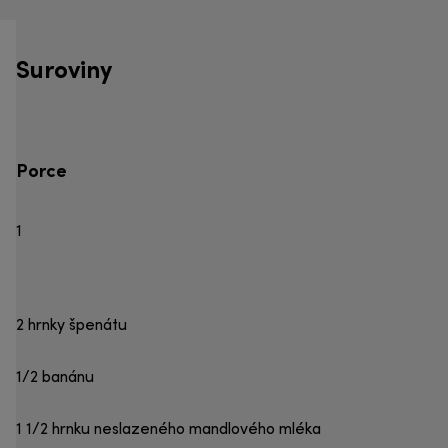
Suroviny
Porce
1
2 hrnky špenátu
1/2 banánu
1 1/2 hrnku neslazeného mandlového mléka