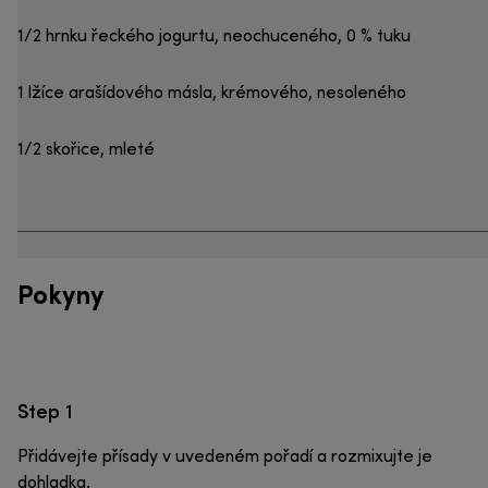
1/2 hrnku řeckého jogurtu, neochuceného, 0 % tuku
1 lžíce arašídového másla, krémového, nesoleného
1/2 skořice, mleté
Pokyny
Step 1
Přidávejte přísady v uvedeném pořadí a rozmixujte je
dohladka.