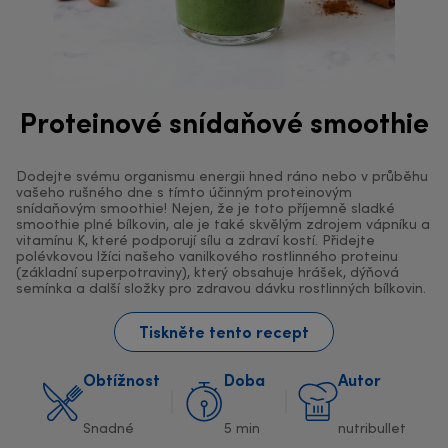
Proteinové snídaňové smoothie
Dodejte svému organismu energii hned ráno nebo v průběhu
vašeho rušného dne s tímto účinným proteinovým
snídaňovým smoothie! Nejen, že je toto příjemně sladké
smoothie plné bílkovin, ale je také skvělým zdrojem vápníku a
vitamínu K, které podporují sílu a zdraví kostí. Přidejte
polévkovou lžíci našeho vanilkového rostlinného proteinu
(základní superpotraviny), který obsahuje hrášek, dýňová
semínka a další složky pro zdravou dávku rostlinných bílkovin.
Tiskněte tento recept
Obtížnost
Doba
Autor
Snadné
5 min
nutribullet