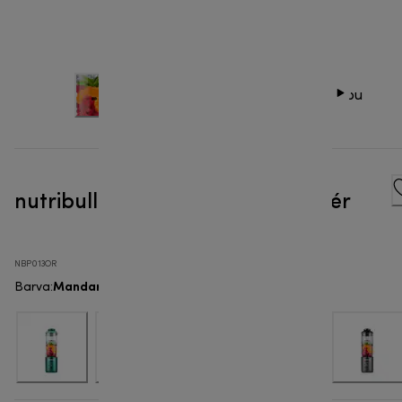
nutribullet Flex™ - Přenosný mixér
NBP013OR
Mandarinkově oranžová
Barva
: