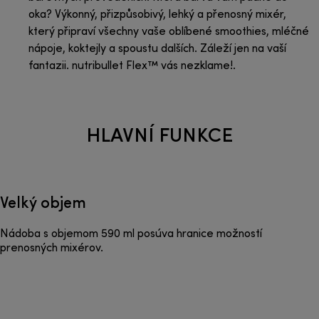
oka? Výkonný, přizpůsobivý, lehký a přenosný mixér,
který připraví všechny vaše oblíbené smoothies, mléčné
nápoje, koktejly a spoustu dalších. Záleží jen na vaší
fantazii. nutribullet Flex™ vás nezklame!.
HLAVNÍ FUNKCE
Velký objem
Nádoba s objemom 590 ml posúva hranice možností
prenosných mixérov.