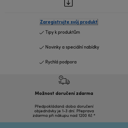
Zaregistrujte svůj produkt
Tipy k produktům
Novinky a speciální nabídky
Rychlá podpora
Možnost doručení zdarma
Ná
Předpokládaná doba doručení
Vrácení zbož
objednávky je 1-3 dní. Přeprava
zdarma při nákupu nad 1200 Kč *