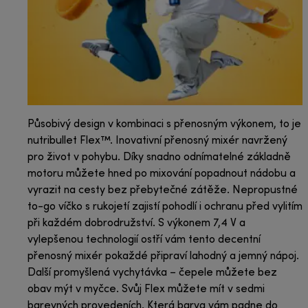
Působivý design v kombinaci s přenosným výkonem, to je
nutribullet Flex™. Inovativní přenosný mixér navržený
pro život v pohybu. Díky snadno odnímatelné základně
motoru můžete hned po mixování popadnout nádobu a
vyrazit na cesty bez přebytečné zátěže. Nepropustné
to-go víčko s rukojetí zajistí pohodlí i ochranu před vylitím
při každém dobrodružství. S výkonem 7,4 V a
vylepšenou technologií ostří vám tento decentní
přenosný mixér pokaždé připraví lahodný a jemný nápoj.
Další promyšlená vychytávka – čepele můžete bez
obav mýt v myčce. Svůj Flex můžete mít v sedmi
barevných provedeních. Která barva vám padne do