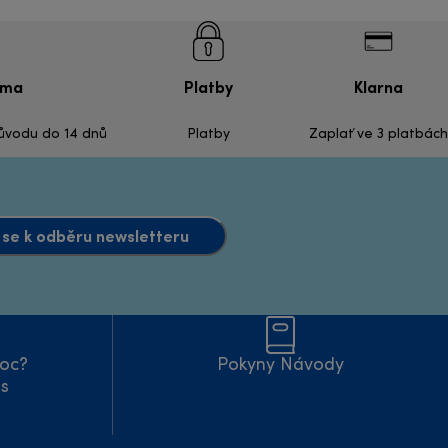
rma
Platby
Klarna
důvodu do 14 dnů
Platby
Zaplať ve 3 platbách
t se k odběru newsletteru
moc?
Pokyny Návody
ás