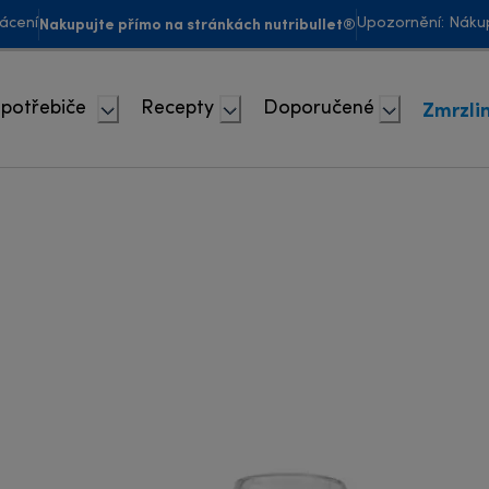
Nakupujte přímo na stránkách nutribullet®
ácení
Upozornění: Nákup
Zmrzli
spotřebiče
Recepty
Doporučené