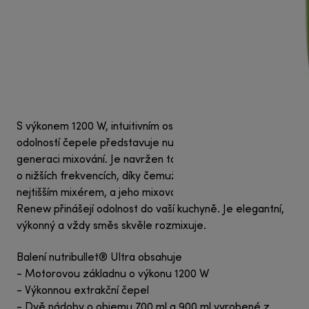
S výkonem 1200 W, intuitivním osvětlením a zvýšenou
odolností čepele představuje nutribullet® Ultra novou
generaci mixování. Je navržen tak, aby produkoval zvuk
o nižších frekvencích, díky čemuž je naším dosud
nejtišším mixérem, a jeho mixovací nádoby Tritan™
Renew přinášejí odolnost do vaší kuchyně. Je elegantní,
výkonný a vždy směs skvěle rozmixuje.
Balení nutribullet® Ultra obsahuje
- Motorovou základnu o výkonu 1200 W
- Výkonnou extrakční čepel
- Dvě nádoby o objemu 700 ml a 900 ml vyrobené z