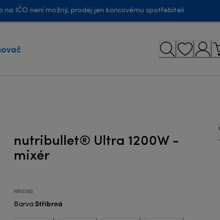
 na IČO není možný, prodej jen koncovému spotřebiteli
novač
nutribullet® Ultra 1200W -
mixér
NB1206S
Stříbrná
Barva
: