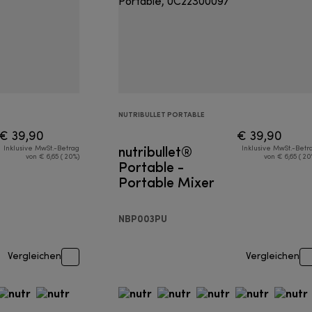
NUTRIBULLET PORTABLE
€ 39,90
€ 39,90
nutribullet®
Inklusive MwSt.-Betrag
Inklusive MwSt.-Betr
von € 6,65 ( 20%)
von € 6,65 ( 20
Portable -
Portable Mixer
NBP003PU
Vergleichen
Vergleichen