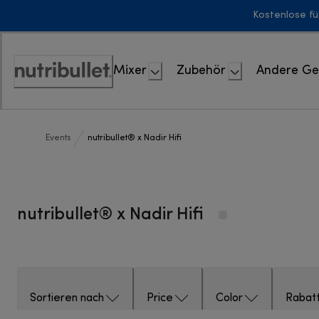
Skip
Kostenlose fü
to
Content
Mixer
Zubehör
Andere Ge
Erklärung
zur
Zugänglichkeit
Events
nutribullet® x Nadir Hifi
nutribullet® x Nadir Hifi
Sortieren nach
Price
Color
Rabat