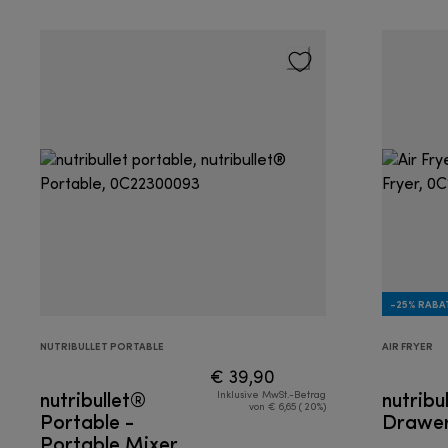
-25% RABA
NUTRIBULLET PORTABLE
AIR FRYER
€ 39,90
nutribullet®
nutribu
Inklusive MwSt.-Betrag
von € 6,65 ( 20%)
Portable -
Drawer 
Portable Mixer