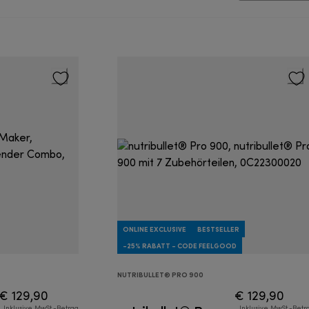
ONLINE EXCLUSIVE
BESTSELLER
-25% RABATT - CODE FEELGOOD
NUTRIBULLET® PRO 900
€ 129,90
€ 129,90
Inklusive MwSt.-Betrag
Inklusive MwSt.-Betr