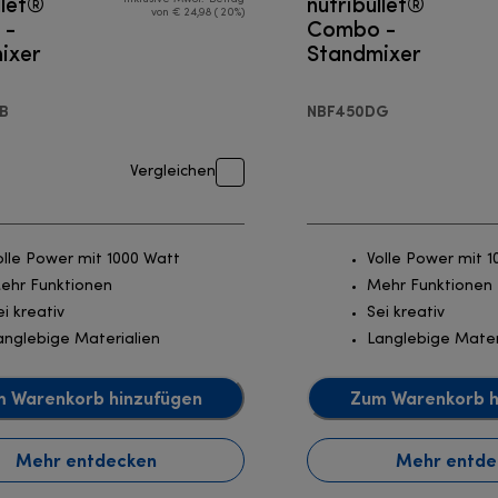
llet®
nutribullet®
von € 24,98 ( 20%)
 -
Combo -
ixer
Standmixer
B
NBF450DG
Vergleichen
olle Power mit 1000 Watt
Volle Power mit 
ehr Funktionen
Mehr Funktionen
ei kreativ
Sei kreativ
anglebige Materialien
Langlebige Mater
 Warenkorb hinzufügen
Zum Warenkorb h
Mehr entdecken
Mehr entde