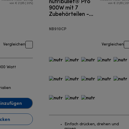
nutribullet® Pro
von € 21,65 ( 20%)
von € 21,65 ( 20
900W mit 7
Zubehörteilen -
Mixer
NB910CP
Vergleichen
Vergleichen
1000 Watt
ialien
inzufügen
cken
Einfach drücken, drehen und
mixen