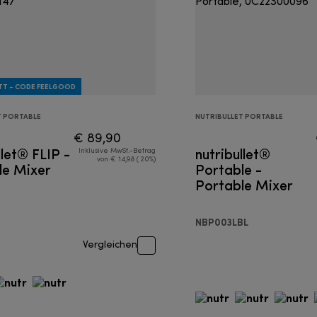
TT - CODE FEELGOOD
T PORTABLE
NUTRIBULLET PORTABLE
€ 89,90
llet® FLIP -
nutribullet®
Inklusive MwSt.-Betrag
von € 14,98 ( 20%)
le Mixer
Portable -
Portable Mixer
NBP003LBL
Vergleichen