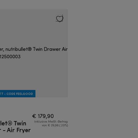
TT - CODE FEELGOOD
€ 179,90
llet® Twin
Inklusive MwSt.-Betrag
von € 29,98 ( 20%)
- Air Fryer