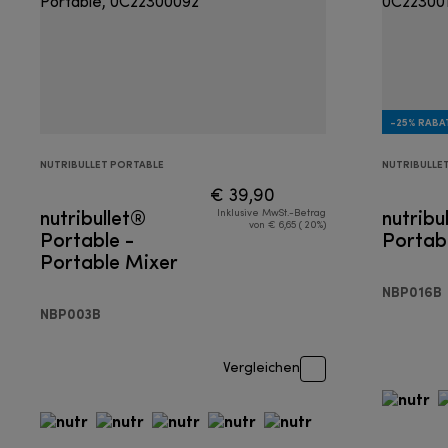
-25% RABA
NUTRIBULLET PORTABLE
NUTRIBULLE
€ 39,90
nutribullet®
nutribu
Inklusive MwSt.-Betrag
von € 6,65 ( 20%)
Portable -
Portab
Portable Mixer
NBP016B
NBP003B
Vergleichen