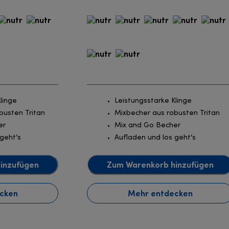
linge
Leistungsstarke Klinge
busten Tritan
Mixbecher aus robusten Tritan
er
Mix and Go Becher
geht‘s
Aufladen und los geht‘s
inzufügen
Zum Warenkorb hinzufügen
cken
Mehr entdecken