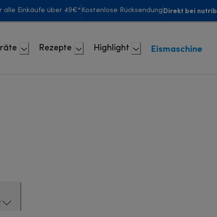
Direkt bei nutri
r alle Einkäufe über 49€*
Kostenlose Rücksendung
Eismaschine
räte
Rezepte
Highlight
t