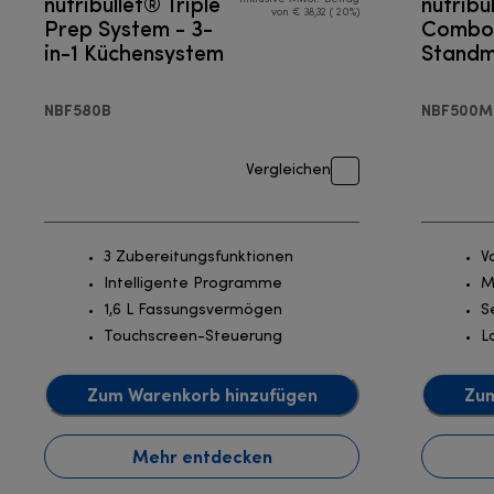
nutribullet® Triple
nutribu
von € 38,32 ( 20%)
Prep System - 3-
Combo
in-1 Küchensystem
Standm
NBF580B
NBF500M
Vergleichen
3 Zubereitungsfunktionen
V
Intelligente Programme
M
1,6 L Fassungsvermögen
S
Touchscreen-Steuerung
L
Zum Warenkorb hinzufügen
Zum
Mehr entdecken