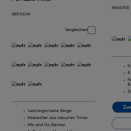
NBA081B
NBP003W
Vergleichen
G
8
F
B
E
Zum
Leistungsstarke Klinge
Mixbecher aus robusten Tritan
Mix and Go Becher