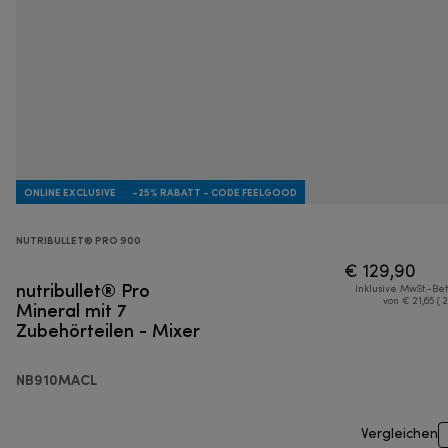
ONLINE EXCLUSIVE
-25% RABATT - CODE FEELGOOD
NUTRIBULLET® PRO 900
€ 129,90
nutribullet® Pro
Inklusive MwSt.-Be
Mineral mit 7
von € 21,65 ( 
Zubehörteilen - Mixer
NB910MACL
Vergleichen