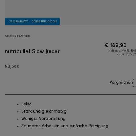
-25% RABATT - CODE FEELGOOD
ALLE ENTSAFTER
€ 189,90
nutribullet Slow Juicer
Inklusive MwSt.-Be
von € 31,65 ( 
NBJ500
Vergleichen
Leise
Stark und gleichmäßig
Weniger Vorbereitung
Sauberes Arbeiten und einfache Reinigung