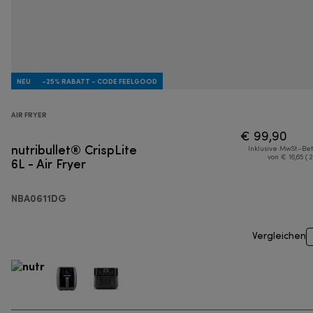
NEU
-25% RABATT - CODE FEELGOOD
AIR FRYER
€ 99,90
nutribullet® CrispLite
Inklusive MwSt.-Be
6L - Air Fryer
von € 16,65 ( 
NBA0611DG
Vergleichen