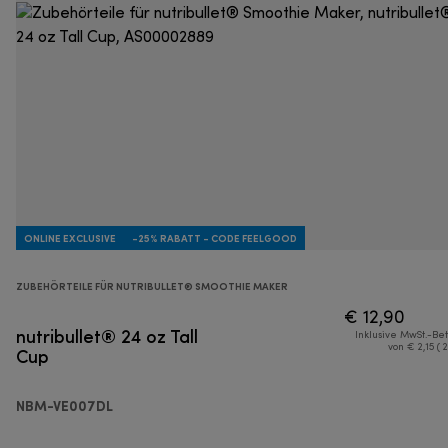
ONLINE EXCLUSIVE
-25% RABATT - CODE FEELGOOD
ZUBEHÖRTEILE FÜR NUTRIBULLET® SMOOTHIE MAKER
€ 12,90
nutribullet® 24 oz Tall
Inklusive MwSt.-Be
Cup
von € 2,15 ( 
NBM-VE007DL