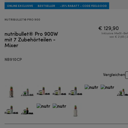
ONLINE EXCLUSIVE
BESTSELLER
-25% RABATT - CODE FEELGOOD
NUTRIBULLET® PRO 900
€ 129,90
nutribullet® Pro 900W
Inklusive MwSt.-Be
mit 7 Zubehörteilen -
von € 21,65 ( 
Mixer
NB910CP
Vergleichen