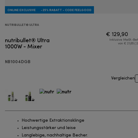
ONLINE EXCLUSIVE
-25% RABATT - CODE FEELGOOD
NUTRIBULLET® ULTRA
€ 129,90
nutribullet® Ultra
Inklusive MwSt.-Be
1000W - Mixer
von € 21,65 ( 
NB1004DGB
Vergleichen
Hochwertige Extraktionsklinge
Leistungsstärker und leise
Langlebige, nachhaltige Becher.