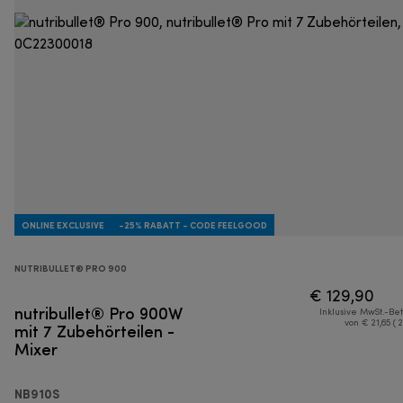
ONLINE EXCLUSIVE
-25% RABATT - CODE FEELGOOD
NUTRIBULLET® PRO 900
€ 129,90
nutribullet® Pro 900W
Inklusive MwSt.-Be
mit 7 Zubehörteilen -
von € 21,65 ( 
Mixer
NB910S