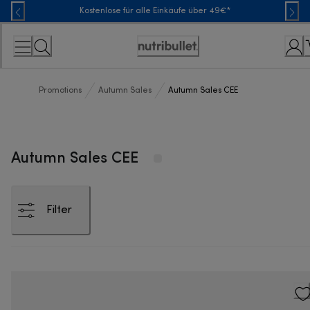
Skip
Kostenlose für alle Einkäufe über 49€*
to
Content
Erklärung
zur
Zugänglichkeit
Promotions
Autumn Sales
Autumn Sales CEE
Autumn Sales CEE
Filter