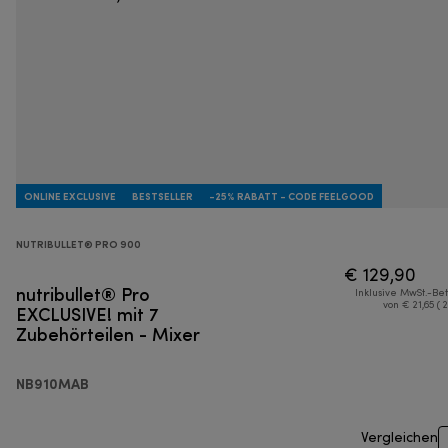
ONLINE EXCLUSIVE
BESTSELLER
-25% RABATT - CODE FEELGOOD
NUTRIBULLET® PRO 900
€ 129,90
nutribullet® Pro
Inklusive MwSt.-Be
EXCLUSIVE! mit 7
von € 21,65 ( 
Zubehörteilen - Mixer
NB910MAB
Vergleichen