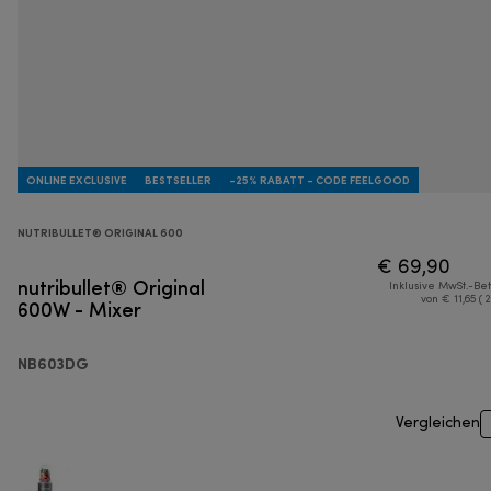
ONLINE EXCLUSIVE
BESTSELLER
-25% RABATT - CODE FEELGOOD
NUTRIBULLET® ORIGINAL 600
€ 69,90
nutribullet® Original
Inklusive MwSt.-Be
600W - Mixer
von € 11,65 ( 
NB603DG
Vergleichen