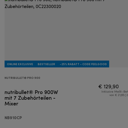
ONLINE EXCLUSIVE
BESTSELLER
-25% RABATT - CODE FEELGOOD
NUTRIBULLET® PRO 900
€ 129,90
nutribullet® Pro 900W
Inklusive MwSt.-Be
mit 7 Zubehörteilen -
von € 21,65 ( 
Mixer
NB910CP