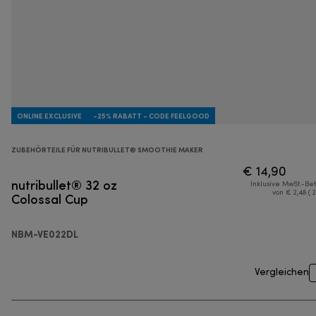
ONLINE EXCLUSIVE
-25% RABATT - CODE FEELGOOD
ZUBEHÖRTEILE FÜR NUTRIBULLET® SMOOTHIE MAKER
€ 14,90
nutribullet® 32 oz
Inklusive MwSt.-Be
Colossal Cup
von € 2,48 ( 
NBM-VE022DL
Vergleichen