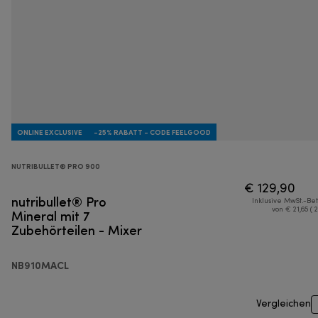
ONLINE EXCLUSIVE
-25% RABATT - CODE FEELGOOD
NUTRIBULLET® PRO 900
€ 129,90
nutribullet® Pro
Inklusive MwSt.-Be
Mineral mit 7
von € 21,65 ( 
Zubehörteilen - Mixer
NB910MACL
Vergleichen