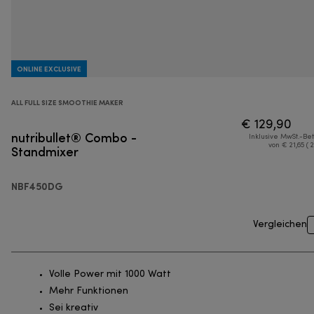
ONLINE EXCLUSIVE
ALL FULL SIZE SMOOTHIE MAKER
€ 129,90
nutribullet® Combo -
Inklusive MwSt.-Be
Standmixer
von € 21,65 ( 
NBF450DG
Vergleichen
Volle Power mit 1000 Watt
Mehr Funktionen
Sei kreativ