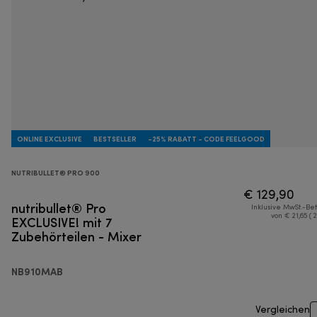
ONLINE EXCLUSIVE
BESTSELLER
-25% RABATT - CODE FEELGOOD
NUTRIBULLET® PRO 900
€ 129,90
nutribullet® Pro
Inklusive MwSt.-Be
EXCLUSIVE! mit 7
von € 21,65 ( 
Zubehörteilen - Mixer
NB910MAB
Vergleichen