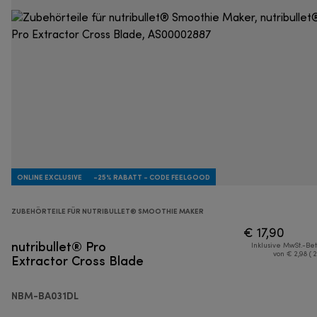
ONLINE EXCLUSIVE
-25% RABATT - CODE FEELGOOD
ZUBEHÖRTEILE FÜR NUTRIBULLET® SMOOTHIE MAKER
€ 17,90
nutribullet® Pro
Inklusive MwSt.-Be
Extractor Cross Blade
von € 2,98 ( 
NBM-BA031DL