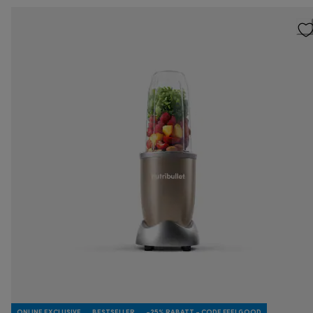
ONLINE EXCLUSIVE
BESTSELLER
-25% RABATT - CODE FEELGOOD