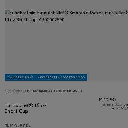
ONLINE EXCLUSIVE
-25% RABATT - CODE FEELGOOD
ZUBEHÖRTEILE FÜR NUTRIBULLET® SMOOTHIE MAKER
€ 10,90
nutribullet® 18 oz
Inklusive MwSt.-Be
Short Cup
von € 1,82 ( 
NBM-VE011DL