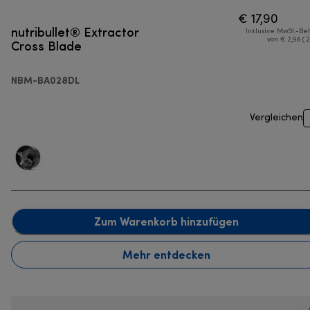
€ 17,90
nutribullet® Extractor
Inklusive MwSt.-Be
Cross Blade
von € 2,98 ( 
NBM-BA028DL
Vergleichen
Zum Warenkorb hinzufügen
Mehr entdecken