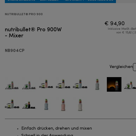
NUTRIBULLET® PRO 900
€ 94,90
nutribullet® Pro 900W
Inklusive MwSt.-Be
- Mixer
von € 15,82 ( 
NB904CP
Vergleichen
Einfach drücken, drehen und mixen
Schnell in der Anwendung