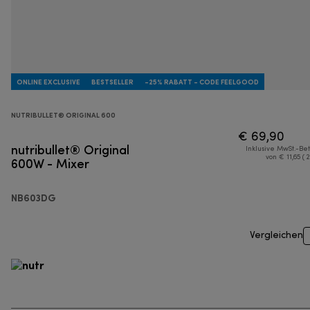
ONLINE EXCLUSIVE
BESTSELLER
-25% RABATT - CODE FEELGOOD
NUTRIBULLET® ORIGINAL 600
€ 69,90
nutribullet® Original
Inklusive MwSt.-Be
600W - Mixer
von € 11,65 ( 
NB603DG
Vergleichen