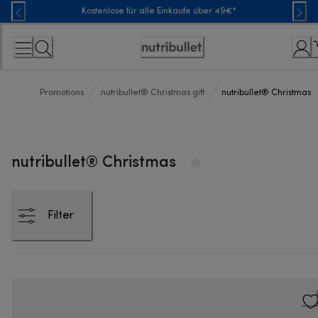
Skip
Kostenlose für alle Einkäufe über 49€*
to
Content
Erklärung
zur
Zugänglichkeit
Promotions
nutribullet® Christmas gift
nutribullet® Christmas
nutribullet® Christmas
Filter