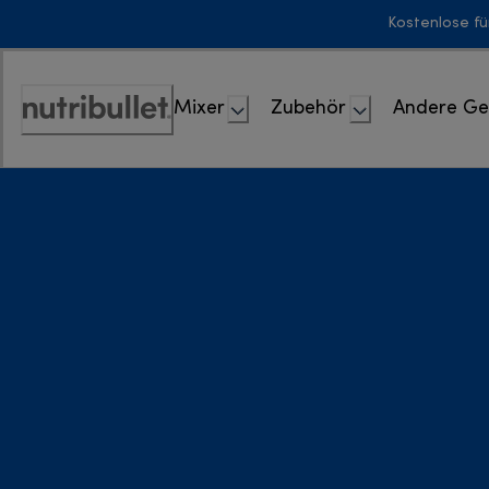
Skip
Kostenlose fü
to
Content
Mixer
Zubehör
Andere Ge
Erklärung
zur
Zugänglichkeit