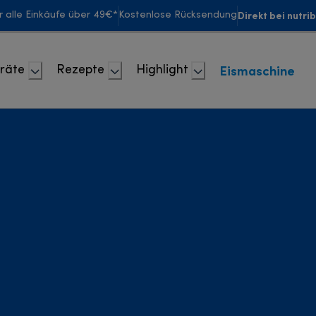
Direkt bei nutri
r alle Einkäufe über 49€*
Kostenlose Rücksendung
Eismaschine
räte
Rezepte
Highlight