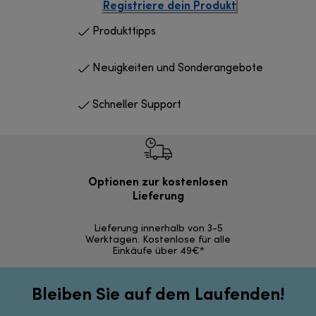
Registriere dein Produkt
Produkttipps
Neuigkeiten und Sonderangebote
Schneller Support
Optionen zur kostenlosen
Kostenl
Lieferung
30 Ta
Lieferung innerhalb von 3-5
Werktagen. Kostenlose für alle
Einkäufe über 49€*
Bleiben Sie auf dem Laufenden!