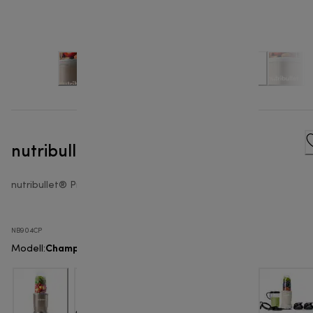
nutribullet® Pro 900W - Mixer
nutribullet® Pro 900
NB904CP
Champagner
Modell
: