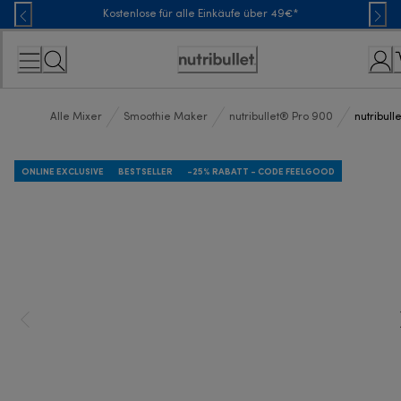
Skip
Kostenlose für alle Einkäufe über 49€*
to
Content
Erklärung
zur
Zugänglichkeit
Alle Mixer
Smoothie Maker
nutribullet® Pro 900
nutribul
ONLINE EXCLUSIVE
BESTSELLER
-25% RABATT - CODE FEELGOOD