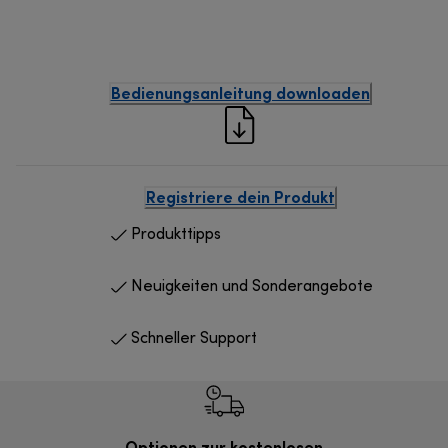
Bedienungsanleitung downloaden
Registriere dein Produkt
Produkttipps
Neuigkeiten und Sonderangebote
Schneller Support
Optionen zur kostenlosen
Kostenl