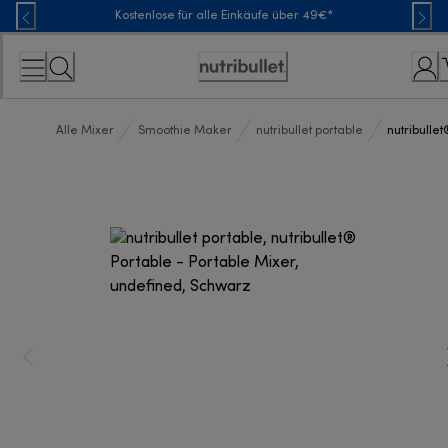
Skip
Kostenlose für alle Einkäufe über 49€*
to
Content
Erklärung
zur
Zugänglichkeit
Alle Mixer
Smoothie Maker
nutribullet portable
nutribulle