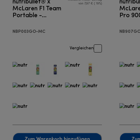
nutribullet® x
nutribul
von 7,97 € ( 19%)
McLaren F1 Team
McLare
Portable -
Pro 90
Portable Mixer
NBP003GO-MC
NB907G
Vergleichen
Zum Warenkorb hinzufügen
Zum