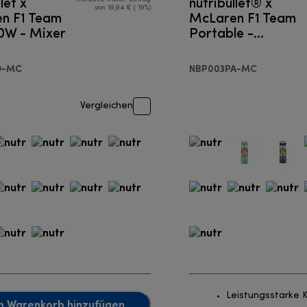
let x
nutribullet® x
von 19,94 € ( 19%)
n F1 Team
McLaren F1 Team
0W - Mixer
Portable -
Portable Mixer
O-MC
NBP003PA-MC
Vergleichen
Leistungsstarke K
 Warenkorb hinzufügen