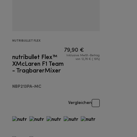
NUTRIBULLET FLEX
79,90 €
nutribullet Flex™
Inklusive MwSt.-Betrag
von 12,76 € ( 19%)
XMcLaren F1 Team
- TragbarerMixer
NBP213PA-MC
Vergleichen