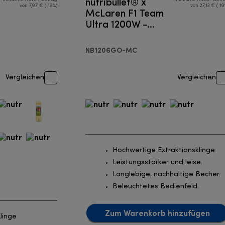
nutribullet® x
von 7,97 € ( 19%)
von 27,13 € ( 19
McLaren F1 Team
Ultra 1200W -
Mixer
NB1206GO-MC
Vergleichen
Vergleichen
Hochwertige Extraktionsklinge.
Leistungsstärker und leise.
Langlebige, nachhaltige Becher.
Beleuchtetes Bedienfeld.
Zum Warenkorb hinzufügen
linge