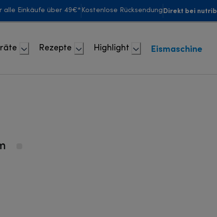
Direkt bei nutri
r alle Einkäufe über 49€*
Kostenlose Rücksendung
Eismaschine
räte
Rezepte
Highlight
am