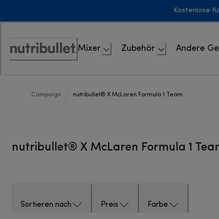
Skip
Kostenlose fü
to
Content
Mixer
Zubehör
Andere Ge
Erklärung
zur
Zugänglichkeit
Campaign
nutribullet® X McLaren Formula 1 Team
nutribullet® X McLaren Formula 1 Te
Sortieren nach
Preis
Farbe