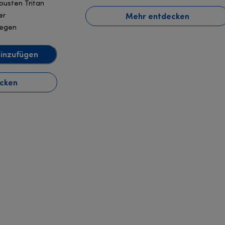
busten Tritan
Mehr entdecken
er
legen
inzufügen
cken