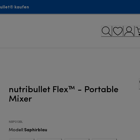
bullet® kaufen
nutribullet Flex™ - Portable
Mixer
NBP013BL
Saphirblau
Modell
: