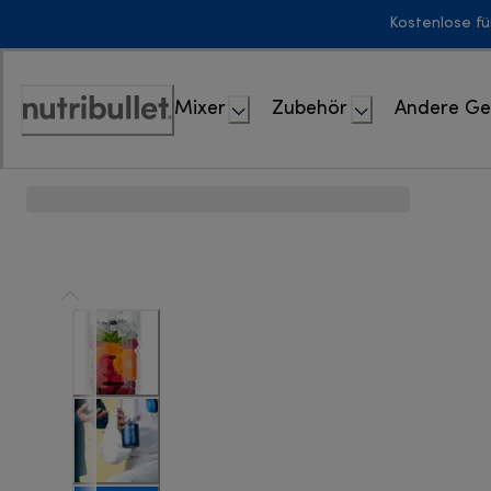
Skip
Kostenlose fü
to
Content
Mixer
Zubehör
Andere Ge
Erklärung
zur
Zugänglichkeit