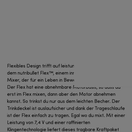
Flexibles Design trifft auf leistungsstarkes Mixen mit
dem nutribullet Flex™, einem innovativen tragbaren
Mixer, der für ein Leben in Bewegung entwickelt wurde.
Der Flex hat eine abnehmbare Motorbasis, so dass du
erst im Flex mixen, dann aber den Motor abnehmen
kannst. So trinkst du nur aus dem leichten Becher. Der
Trinkdeckel ist auslaufsicher und dank der Trageschlaufe
ist der Flex einfach zu tragen. Egal wo du mixt. Mit einer
Leistung von 7,4 V und einer raffinierten
Klingentechnologie liefert dieses tragbare Kraftpaket