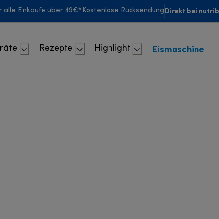
Direkt bei nutri
r alle Einkäufe über 49€*
Kostenlose Rücksendung
Eismaschine
räte
Rezepte
Highlight