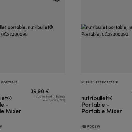
T PORTABLE
NUTRIBULLET PORTABLE
39,90 €
llet®
nutribullet®
Inklusive MwSt.-Betrag
von 6,37 € ( 19%)
e -
Portable -
le Mixer
Portable Mixer
A
NBP003W