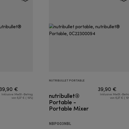
NUTRIBULLET PORTABLE
39,90 €
39,90 €
nutribullet®
Inklusive MwSt.-Betrag
Inklusive MwSt.-Betr
von 6,37 € ( 19%)
von 6,37 € ( 19
Portable -
Portable Mixer
NBP003NBL