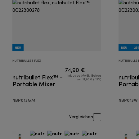
NEU
NEU
-25
NUTRIBULLET FLEX
NUTRIBULLET
74,90 €
nutribullet Flex™ -
nutribu
Inklusive MwSt.-Betrag
von 11,96 € ( 19%)
Portable Mixer
Portab
NBP013GM
NBP013W
Vergleichen