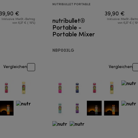
NUTRIBULLET PORTABLE
39,90 €
39,90 €
nutribullet®
Inklusive MwSt.-Betrag
Inklusive MwSt.-Betr
von 6,37 € ( 19%)
von 6,37 € ( 19
Portable -
Portable Mixer
NBP003LG
Vergleichen
Vergleichen