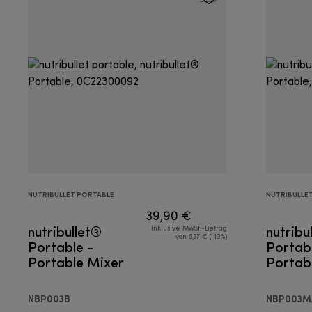
NUTRIBULLET PORTABLE
NUTRIBULLE
39,90 €
nutribullet®
nutribu
Inklusive MwSt.-Betrag
von 6,37 € ( 19%)
Portable -
Portabl
Portable Mixer
Portab
NBP003B
NBP003M