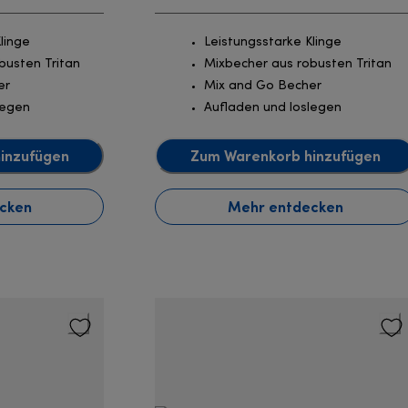
linge
Leistungsstarke Klinge
busten Tritan
Mixbecher aus robusten Tritan
er
Mix and Go Becher
legen
Aufladen und loslegen
inzufügen
Zum Warenkorb hinzufügen
cken
Mehr entdecken