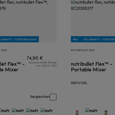
% RABATT - CODE FEELGOOD
NEU
-25% RABATT - CODE F
 FLEX
NUTRIBULLET FLEX
74,90 €
llet Flex™ -
nutribullet Flex™ -
Inklusive MwSt.-Betrag
von 11,96 € ( 19%)
le Mixer
Portable Mixer
NBP013BL
Vergleichen