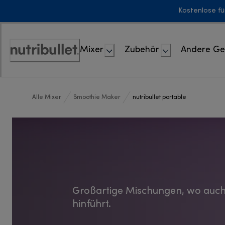
Skip
Kostenlose fü
to
Content
Mixer
Zubehör
Andere Ge
Erklärung
zur
Zugänglichkeit
Alle Mixer
Smoothie Maker
nutribullet portable
Großartige Mischungen, wo auch
hinführt.