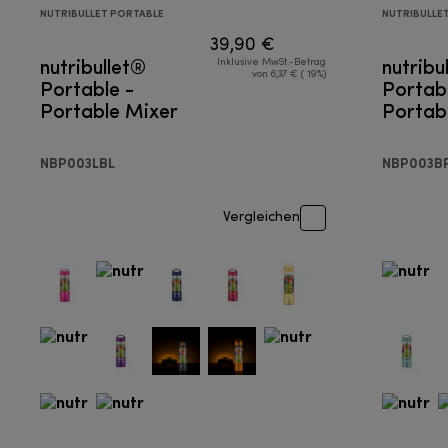
NUTRIBULLET PORTABLE
NUTRIBULLE
39,90 €
nutribullet®
nutribu
Inklusive MwSt.-Betrag
von 6,37 € ( 19%)
Portable -
Portabl
Portable Mixer
Portab
NBP003LBL
NBP003B
Vergleichen