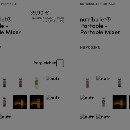
T PORTABLE
NUTRIBULLET PORTABLE
39,90 €
llet®
nutribullet®
Inklusive MwSt.-Betrag
von 6,37 € ( 19%)
e -
Portable -
le Mixer
Portable Mixer
P
NBP003PU
Vergleichen