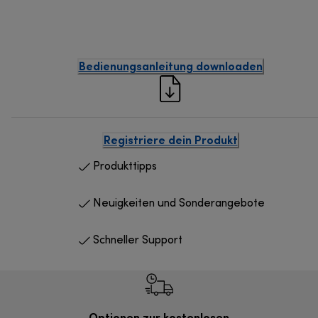
Bedienungsanleitung downloaden
Registriere dein Produkt
Produkttipps
Neuigkeiten und Sonderangebote
Schneller Support
Optionen zur kostenlosen
Kostenl