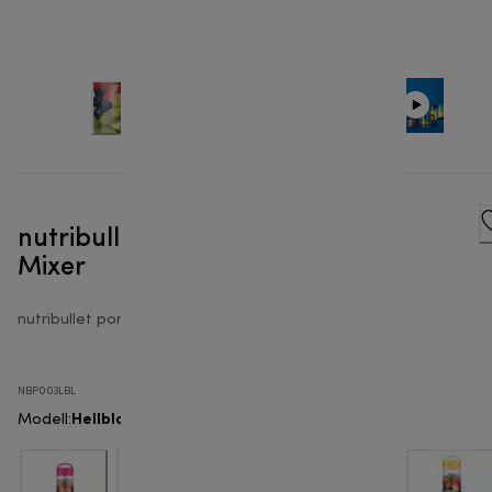
nutribullet® Portable - Portable
Mixer
nutribullet portable
NBP003LBL
Hellblau
Modell
: