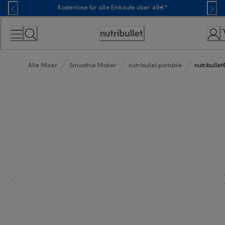
Skip
Kostenlose für alle Einkäufe über 49€*
to
Content
Erklärung
zur
Zugänglichkeit
Alle Mixer
Smoothie Maker
nutribullet portable
nutribulle