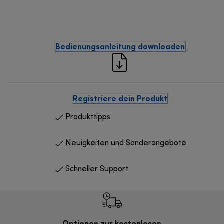
Bedienungsanleitung downloaden
Registriere dein Produkt
Produkttipps
Neuigkeiten und Sonderangebote
Schneller Support
Optionen zur kostenlosen
Kostenl