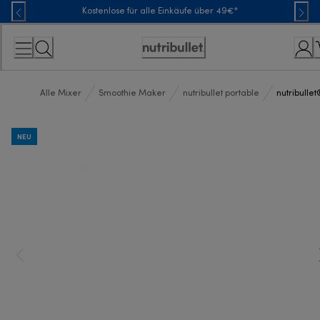
Skip
Kostenlose für alle Einkäufe über 49€*
to
Content
Erklärung
zur
Zugänglichkeit
Alle Mixer
Smoothie Maker
nutribullet portable
nutribulle
NEU