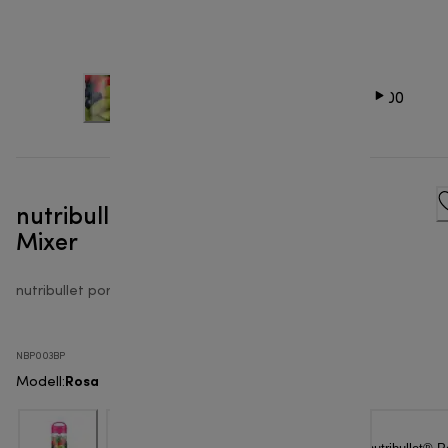
nutribullet® Portable - Portable
Mixer
nutribullet portable
NBP003BP
Rosa
Modell
: