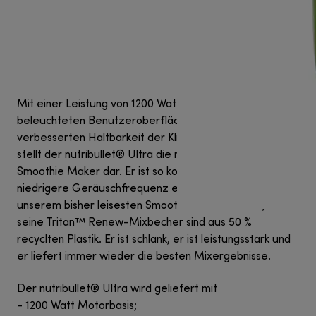
Mit einer Leistung von 1200 Watt, einer intuitiven,
beleuchteten Benutzeroberfläche und einer
verbesserten Haltbarkeit der Klingen (5 Jahre Garantie)
stellt der nutribullet® Ultra die nächste Generation der
Smoothie Maker dar. Er ist so konstruiert, dass er eine
niedrigere Geräuschfrequenz erzeugt, was ihn zu
unserem bisher leisesten Smoothie Maker macht, und
seine Tritan™ Renew-Mixbecher sind aus 50 %
recyclten Plastik. Er ist schlank, er ist leistungsstark und
er liefert immer wieder die besten Mixergebnisse.
Der nutribullet® Ultra wird geliefert mit
- 1200 Watt Motorbasis;