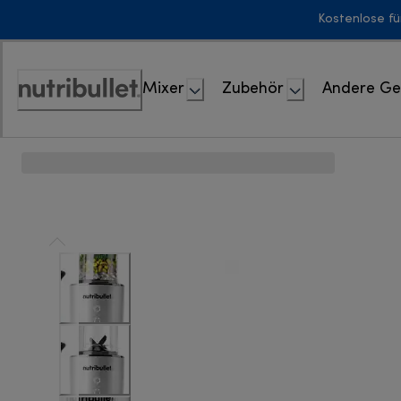
Skip
Kostenlose fü
to
Content
Mixer
Zubehör
Andere Ge
Erklärung
zur
Zugänglichkeit