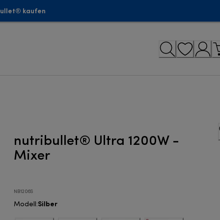
bullet® kaufen
nutribullet® Ultra 1200W -
Mixer
NB1206S
Silber
Modell
: