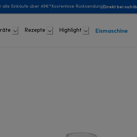
Direkt bei nutri
r alle Einkäufe über 49€*
Kostenlose Rücksendung
Eismaschine
räte
Rezepte
Highlight