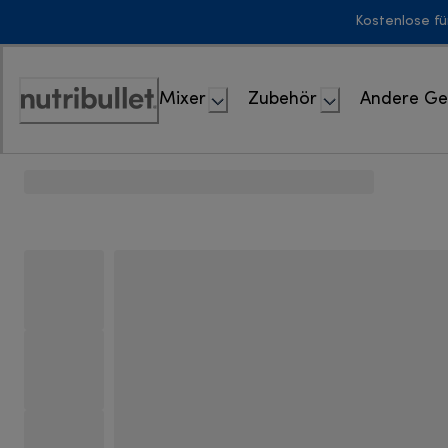
Skip
Kostenlose fü
to
Content
Mixer
Zubehör
Andere Ge
Erklärung
zur
Zugänglichkeit