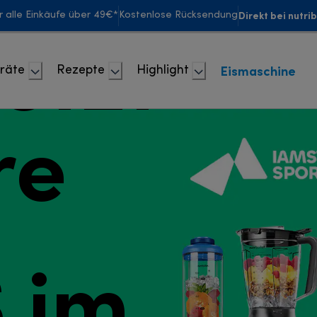
Direkt bei nutri
r alle Einkäufe über 49€*
Kostenlose Rücksendung
jetzt
Eismaschine
räte
Rezepte
Highlight
re
 im