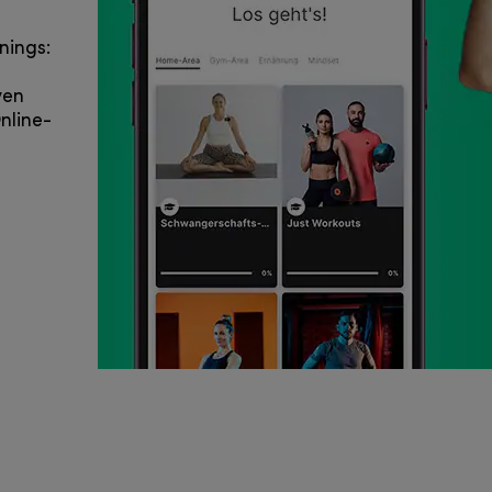
nings:
ven
nline-