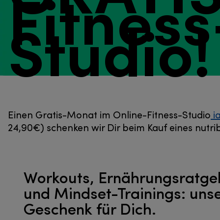
Fitness
Studio!
Einen Gratis-Monat im Online-Fitness-Studio
i
24,90€) schenken wir Dir beim Kauf eines nutri
Workouts, Ernährungsratge
und Mindset-Trainings: uns
Geschenk für Dich.