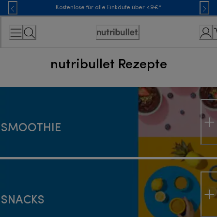
Skip
Kostenlose für alle Einkäufe über 49€*
to
Content
Erklärung
zur
nutribullet Rezepte
Zugänglichkeit
Rezepte und Ideen für eine g
SMOOTHIE
SNACKS